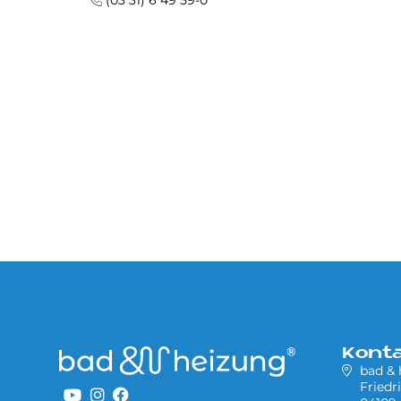
(03 31) 6 49 59-0
Kont
bad &
Friedr