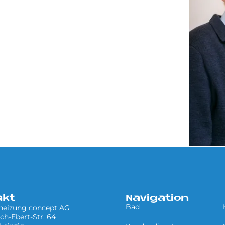
akt
Navigation
Bad
 heizung concept AG
ich-Ebert-Str. 64