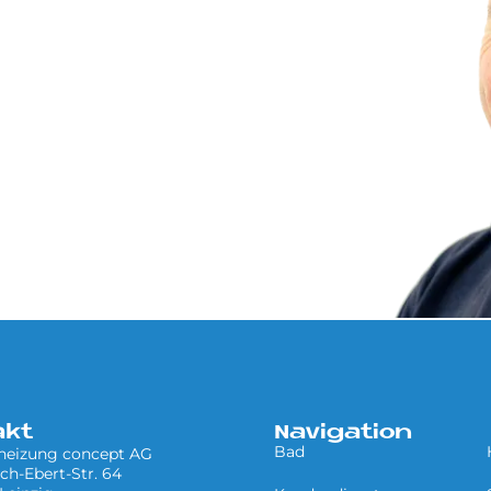
akt
Navigation
Bad
 heizung concept AG
ich-Ebert-Str. 64