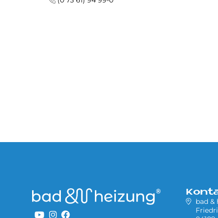
(0 73 61) 94 99-0
Kont
bad &
Friedr