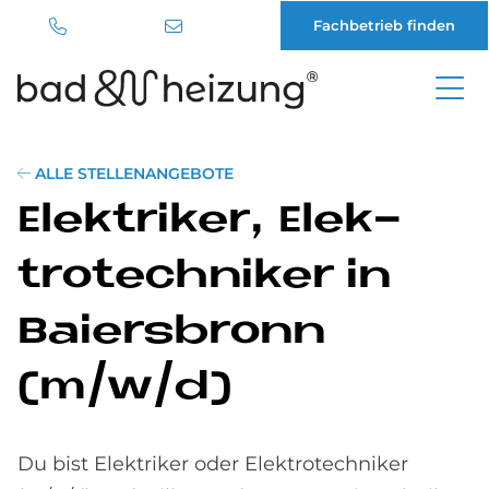
Fachbetrieb finden
Direkt
zum
Inhalt
ALLE STELLENANGEBOTE
Elek­tri­ker, Elek­
tro­tech­ni­ker in
Bai­ers­bronn
(m/w/d)
Du bist Elektriker oder Elektrotechniker