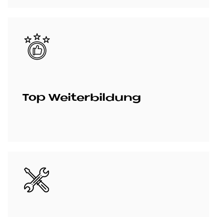
Bild
Top Wei­ter­bil­dung
Bild