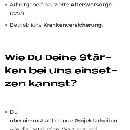
Arbeitgeberfinanzierte
Altersvorsorge
(bAV).
Betriebliche
Krankenversicherung
.
Wie Du De­i­ne Stär­
ken bei uns ein­set­
zen kannst?
Du
übernimmst
anfallende
Projektarbeiten
wie die Installation, Wartung und