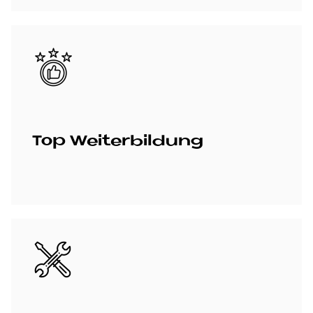
Bild
Top Wei­ter­bil­dung
Bild