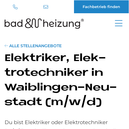
Fachbetrieb finden
Direkt
zum
Inhalt
ALLE STELLENANGEBOTE
Elek­tri­ker, Elek­
tro­tech­ni­ker in
Waib­lin­gen-Neu­
sta­dt (m/w/d)
Du bist Elektriker oder Elektrotechniker