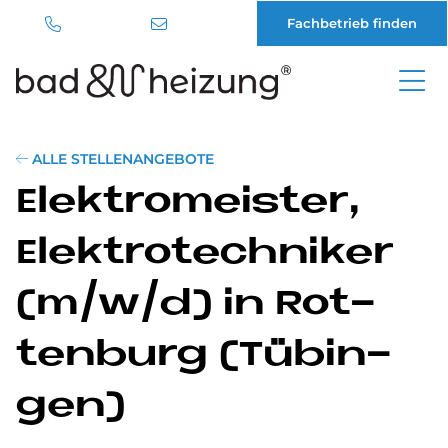
Fachbetrieb finden
Direkt
zum
Inhalt
ALLE STELLENANGEBOTE
Elek­tro­mei­ster,
Elek­tro­tech­ni­ker
(m/w/d) in Rot­
ten­burg (Tü­bin­
gen)