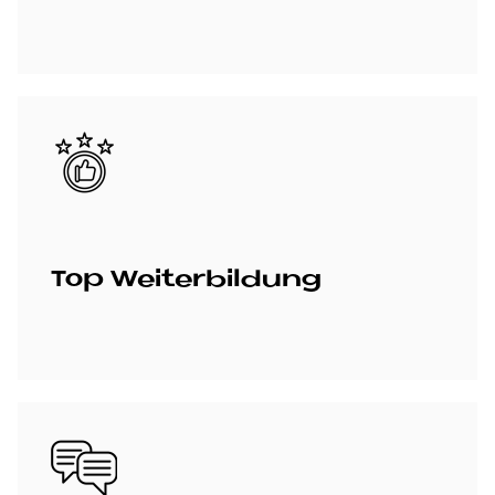
Bild
Top Wei­ter­bil­dung
Bild