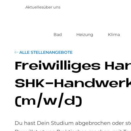
Aktuelles
über uns
Bad
Heizung
Klima
Direkt
zum
Inhalt
ALLE STELLENANGEBOTE
Frei­wil­li­ges 
SHK-Hand­werk 
(m/w/d)
Du hast Dein Studium abgebrochen oder ste