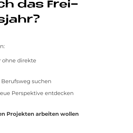
ch das Frei­
s­jahr?
n:
r
ohne direkte
en Berufsweg suchen
neue Perspektive entdecken
en Projekten arbeiten wollen