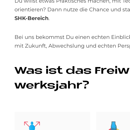
Du willst etwas Praktisches machen, mit Te
orientieren? Dann nutze die Chance und st
SHK-Bereich
.
Bei uns bekommst Du einen echten Einblic
mit Zukunft, Abwechslung und echten Pers
Was ist das Frei­wi
werks­jahr?
Bild
Bild