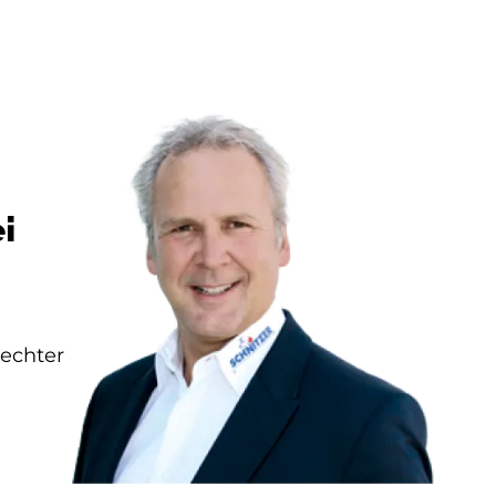
i
 echter