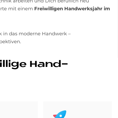
chnik arbeiten und Dich beruflich neu
arte mit einem
Freiwilligen Handwerksjahr im
k in das moderne Handwerk –
pektiven.
l­li­ge Hand­
Bild