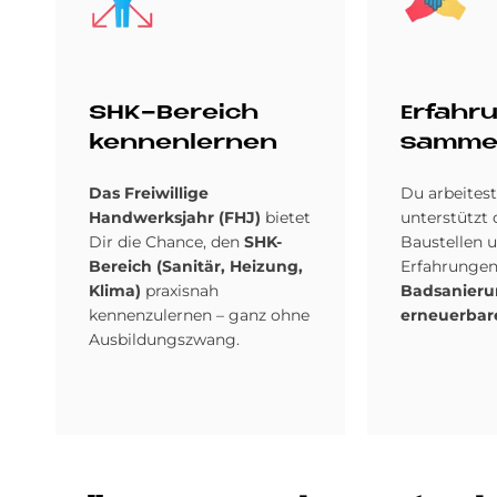
SHK-Be­reich
Er­fah­r
ken­nen­ler­nen
sam­me
Das Freiwillige
Du arbeitest
Handwerksjahr (FHJ)
bietet
unterstützt
Dir die Chance, den
SHK-
Baustellen 
Bereich (Sanitär, Heizung,
Erfahrungen
Klima)
praxisnah
Badsanier
kennenzulernen – ganz ohne
erneuerbar
Ausbildungszwang.