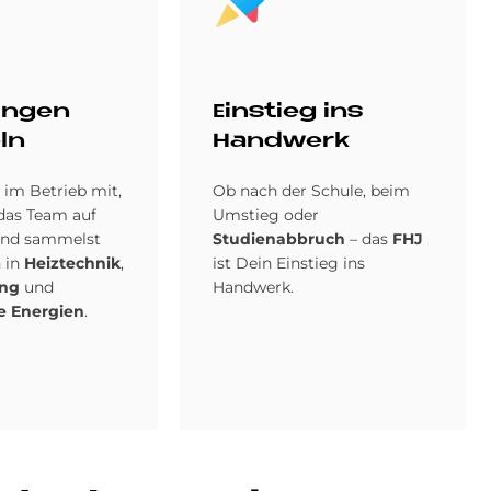
un­gen
Ein­stieg ins
ln
Hand­werk
 im Betrieb mit,
Ob nach der Schule, beim
 das Team auf
Umstieg oder
und sammelst
Studienabbruch
– das
FHJ
 in
Heiztechnik
,
ist Dein Einstieg ins
ung
und
Handwerk.
e Energien
.