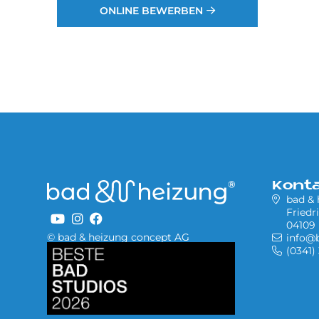
ONLINE BEWERBEN
Kont
bad &
Friedr
04109 
© bad & heizung concept AG
info@
Bild
(0341)