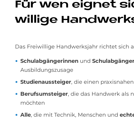
Für wen eig­net si
wil­li­ge Hand­werk
Das Freiwillige Handwerksjahr richtet sich a
Schulabgängerinnen
und
Schulabgänge
Ausbildungszusage
Studienaussteiger
, die einen praxisnah
Berufsumsteiger
, die das Handwerk als 
möchten
Alle
, die mit Technik, Menschen und
echt