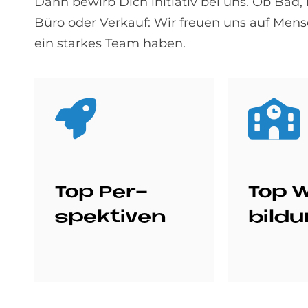
Dann bewirb Dich initiativ bei uns. Ob Bad
Büro oder Verkauf: Wir freuen uns auf Men
ein starkes Team haben.
Top Per­
Top W
spek­ti­ven
bil­d