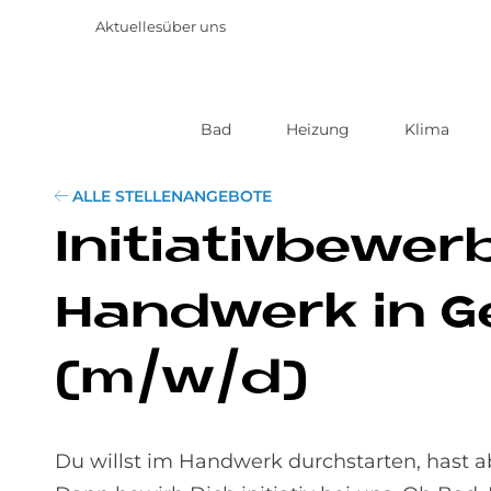
Aktuelles
über uns
Bad
Heizung
Klima
Direkt
zum
Inhalt
ALLE STELLENANGEBOTE
In­itia­tiv­be­w
Hand­werk in Ge
(m/w/d)
Du willst im Handwerk durchstarten, hast a