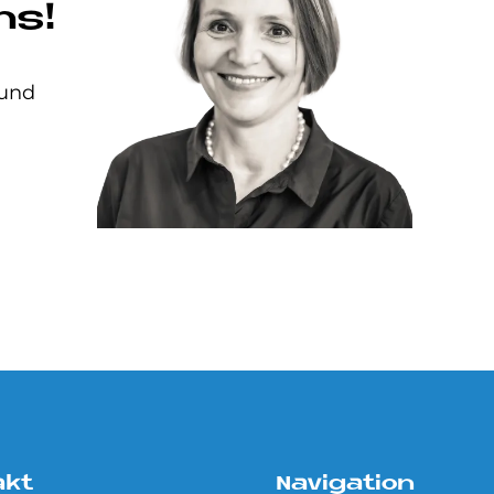
ns!
 und
akt
Navigation