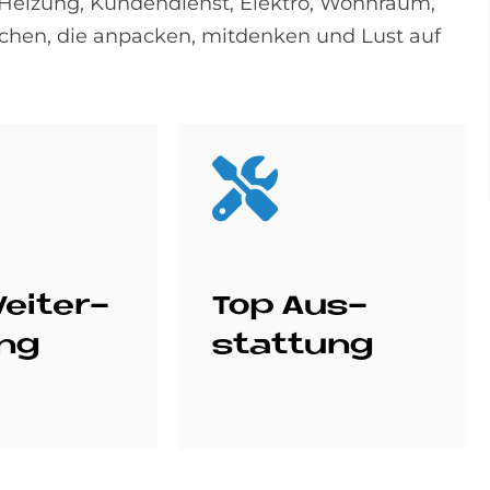
, Heizung, Kundendienst, Elektro, Wohnraum,
schen, die anpacken, mitdenken und Lust auf
ei­ter­
Top Aus­
ung
stat­tung