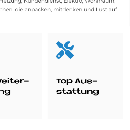
, Heizung, Kundendienst, Elektro, Wohnraum,
schen, die anpacken, mitdenken und Lust auf
ei­ter­
Top Aus­
ung
stat­tung