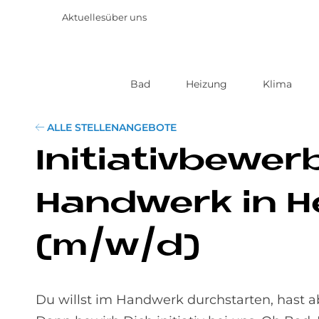
Aktuelles
über uns
Bad
Heizung
Klima
Direkt
zum
Inhalt
ALLE STELLENANGEBOTE
In­itia­tiv­be­w
Hand­werk in H
(m/w/d)
Du willst im Handwerk durchstarten, hast a