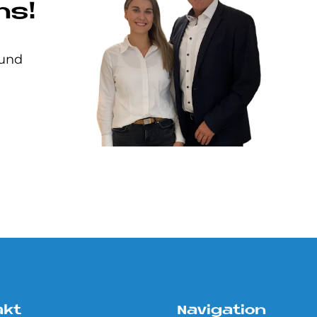
ns!
 und
akt
Navigation