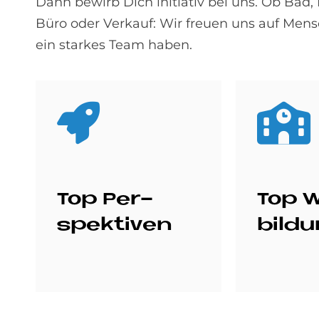
Dann bewirb Dich initiativ bei uns. Ob Bad
Büro oder Verkauf: Wir freuen uns auf Men
ein starkes Team haben.
Top Per­
Top W
spek­ti­ven
bil­d