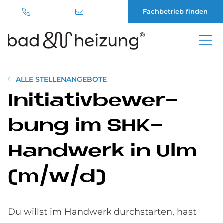
Fachbetrieb finden
Direkt
zum
Inhalt
ALLE STELLENANGEBOTE
In­itia­tiv­be­wer­
bung im SHK-
Hand­werk in Ulm
(m/w/d)
Du willst im Handwerk durchstarten, hast