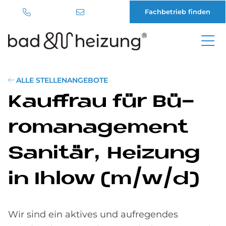
Fachbetrieb finden
Direkt
zum
Inhalt
ALLE STELLENANGEBOTE
Kauf­frau für Bü­
ro­ma­nage­ment
Sa­ni­tär, Hei­zung
in Ihlow (m/w/d)
Wir sind ein aktives und aufregendes