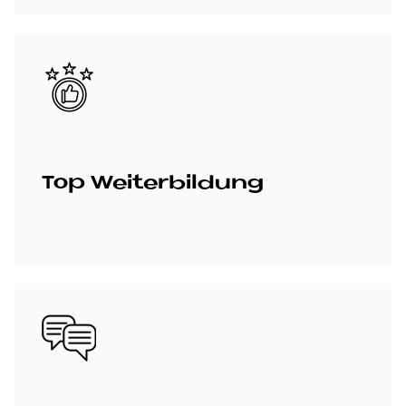
Bild
Top Wei­ter­bil­dung
Bild