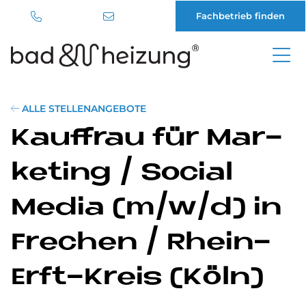
Fachbetrieb finden
Direkt
zum
Inhalt
ALLE STELLENANGEBOTE
Kauf­frau für Mar­
ke­ting / So­cial
Me­dia (m/w/d) in
Fre­chen / Rhein-
Erft-Kreis (Köln)