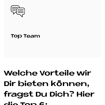
Bild
Top Team
Wel­che Vor­teile wir
Dir bie­ten kön­nen,
fragst Du Dich? Hier