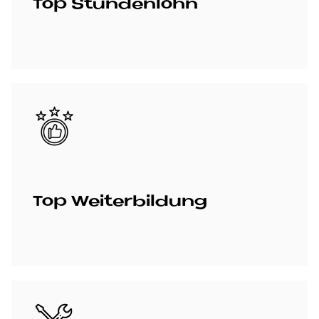
Top Stun­den­lohn
Bild
Top Wei­ter­bil­dung
Bild