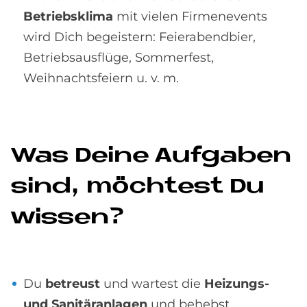
Betriebsklima
mit vielen Firmenevents
wird Dich begeistern: Feierabendbier,
Betriebsausflüge, Sommerfest,
Weihnachtsfeiern u. v. m.
Was De­i­ne Auf­ga­ben
sind, möch­test Du
wis­sen?
Du
betreust
und wartest die
Heizungs-
und Sanitäranlagen
und behebst