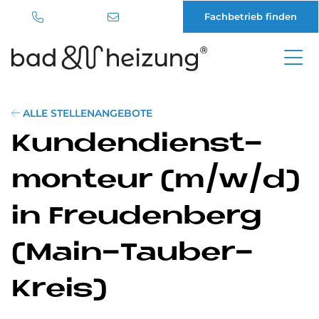
Fachbetrieb finden
Direkt
zum
Inhalt
ALLE STELLENANGEBOTE
Kun­den­dienst­
mon­teur (m/w/d)
in Freu­den­berg
(Main-Tau­ber-
Kreis)