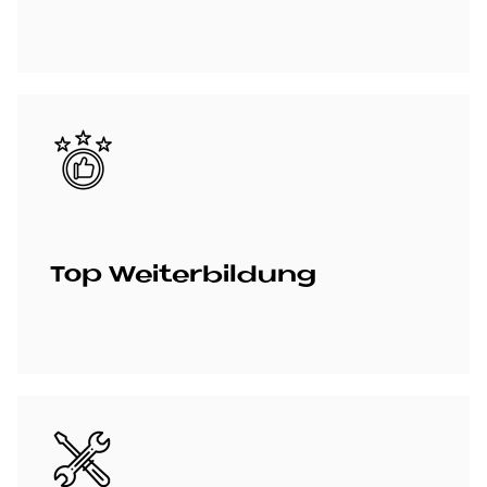
Bild
Top Wei­ter­bil­dung
Bild