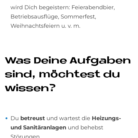
wird Dich begeistern: Feierabendbier,
Betriebsausflüge, Sommerfest,
Weihnachtsfeiern u. v. m.
Was De­i­ne Auf­ga­ben
sind, möch­test du
wis­sen?
Du
betreust
und wartest die
Heizungs-
und Sanitäranlagen
und behebst
Störungen.