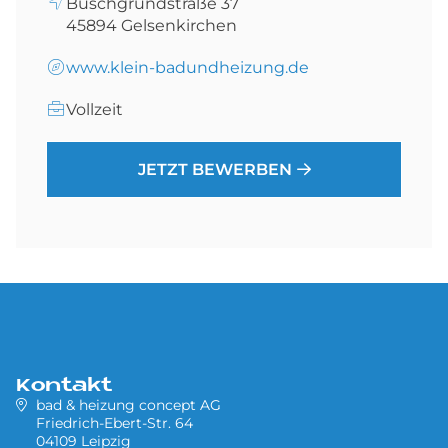
Buschgrundstraße 37
45894
Gelsenkirchen
www.klein-badundheizung.de
Vollzeit
JETZT BEWERBEN
Kontakt
bad & heizung concept AG
Friedrich-Ebert-Str. 64
04109 Leipzig