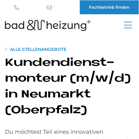
Fachbetrieb finden
Direkt
zum
Inhalt
ALLE STELLENANGEBOTE
Kun­den­dienst­
mon­teur (m/w/d)
in Neu­mar­kt
(Ober­pfalz)
Du möchtest Teil eines innovativen