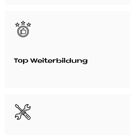
Bild
Top Wei­ter­bil­dung
Bild