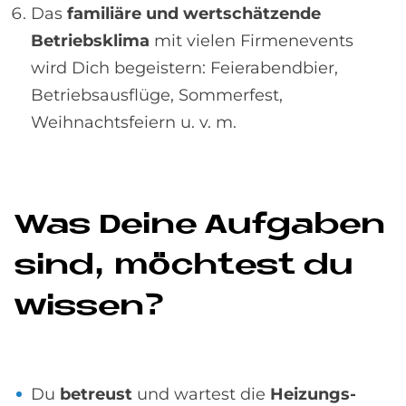
Das
familiäre und wertschätzende
Betriebsklima
mit vielen Firmenevents
wird Dich begeistern: Feierabendbier,
Betriebsausflüge, Sommerfest,
Weihnachtsfeiern u. v. m.
Was De­i­ne Auf­ga­ben
sind, möch­test du
wis­sen?
Du
betreust
und wartest die
Heizungs-