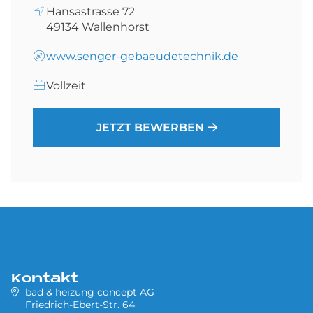
Hansastrasse 72
49134
Wallenhorst
www.senger-gebaeudetechnik.de
Vollzeit
JETZT BEWERBEN
Kontakt
bad & heizung concept AG
Friedrich-Ebert-Str. 64