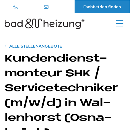
Fachbetrieb finden
Direkt
zum
Inhalt
ALLE STELLENANGEBOTE
Kun­den­dienst­
mon­teur SHK /
Ser­vice­tech­ni­ker
(m/w/d) in Wal­
len­horst (Os­na­