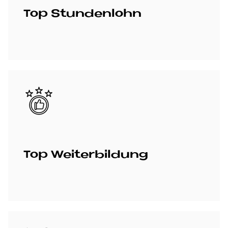
Top Stun­den­lohn
Bild
Top Wei­ter­bil­dung