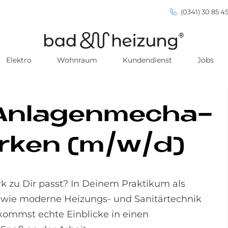
(0341) 30 85 45
Elektro
Wohnraum
Kundendienst
Jobs
An­la­gen­me­cha­
or­ken (m/w/d)
 zu Dir passt? In Deinem Praktikum als
 wie moderne Heizungs- und Sanitärtechnik
kommst echte Einblicke in einen