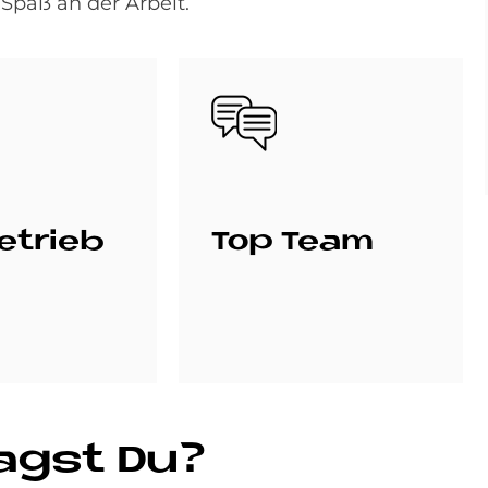
Spaß an der Arbeit.
Bild
e­trieb
Top Team
ragst Du?