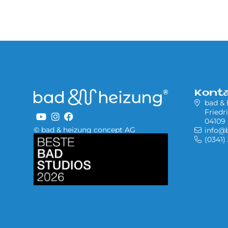
Kont
bad &
Friedr
04109 
© bad & heizung concept AG
info@
Bild
(0341)