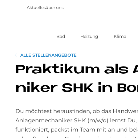
Aktuelles
über uns
Bad
Heizung
Klima
Direkt
zum
Inhalt
ALLE STELLENANGEBOTE
Prak­ti­kum als 
ni­ker SHK in B
Du möchtest herausfinden, ob das Handwerk
Anlagenmechaniker SHK (m/w/d) lernst Du,
funktioniert, packst im Team mit an und be