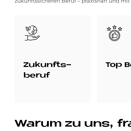
zukunftssicheren Beruf – praxisnah und mit 
Bild
Bild
Zu­kunfts­
Top B
be­ruf
Wa­rum zu uns, f