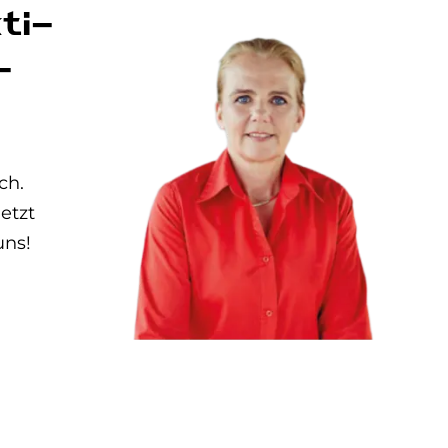
ti­
­
ch.
etzt
uns!