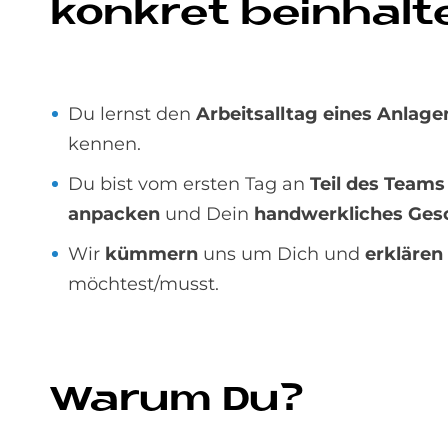
kon­kret be­inhal­t
Du lernst den
Arbeitsalltag eines Anla
kennen.
Du bist vom ersten Tag an
Teil des Teams
anpacken
und Dein
handwerkliches Ges
Wir
kümmern
uns um Dich und
erklären
möchtest/musst.
Wa­rum Du?