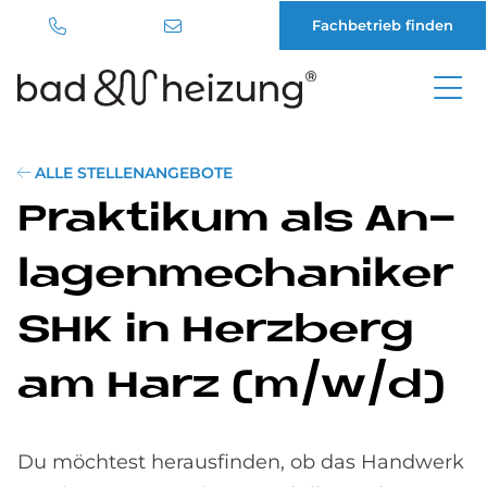
Fachbetrieb finden
Direkt
zum
Inhalt
ALLE STELLENANGEBOTE
Prak­ti­kum als An­
la­gen­me­cha­ni­ker
SHK in Herz­berg
am Harz (m/w/d)
Du möchtest herausfinden, ob das Handwerk