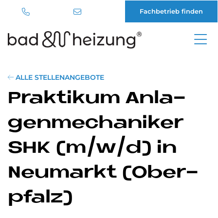
Fachbetrieb finden
Direkt
zum
Inhalt
ALLE STELLENANGEBOTE
Prak­ti­kum An­la­
gen­me­cha­ni­ker
SHK (m/w/d) in
Neu­mar­kt (Ober­
pfalz)