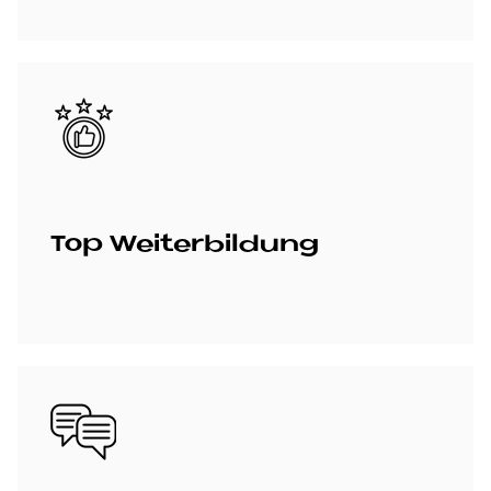
Bild
Top Wei­ter­bil­dung
Bild