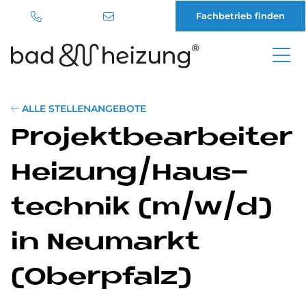
Fachbetrieb finden
Direkt
zum
Inhalt
ALLE STELLENANGEBOTE
Pro­jekt­be­ar­bei­ter
Hei­zung/Haus­
tech­nik (m/w/d)
in Neu­mar­kt
(Ober­pfalz)