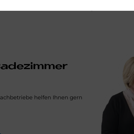
wieder glänzen.
 Badezimmer
achbetriebe helfen Ihnen gern