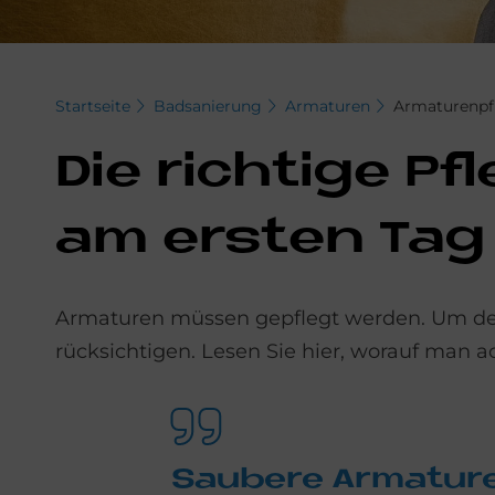
Startseite
Badsanierung
Armaturen
Armaturenpf
Die rich­ti­ge P
am er­sten Tag
Armaturen müssen gepflegt werden. Um dem M
rücksichtigen. Lesen Sie hier, worauf man ac
Sau­be­re Ar­ma­tu­r