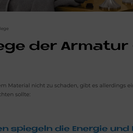
lege
fle­ge der Ar­ma­tu
aterial nicht zu schaden, gibt es aller­dings ei
hten sollte:
en spie­geln die En­er­gie und 