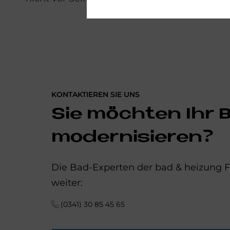
KONTAKTIEREN SIE UNS
Sie möchten Ihr
modernisieren?
Die Bad-Experten der bad & heizung F
weiter:
(0341) 30 85 45 65