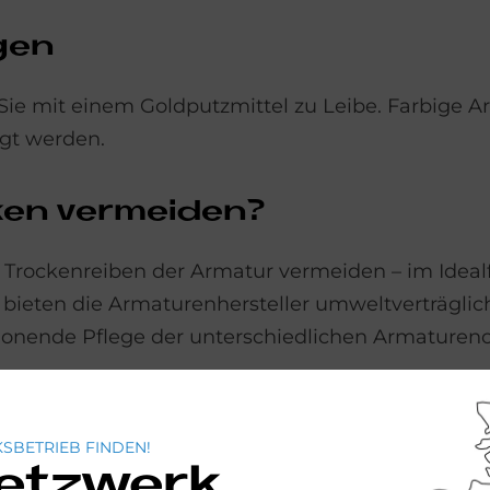
­gen
ie mit einem Goldputzmittel zu Leibe. Farbige 
egt werden.
ken ver­mei­den?
 Trockenreiben der Armatur vermeiden – im Idealf
, bieten die Armaturenhersteller umweltverträgli
honende Pflege der unterschiedlichen Armaturen
SBETRIEB FINDEN!
Netzwerk