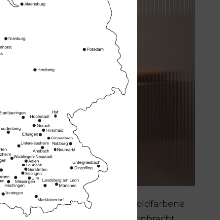
em Goldputzmittel lässt Ihre goldfarbene
 MEM Waschtischarmatur von Dornbracht,