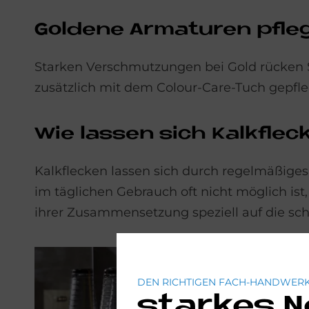
Gol­de­ne Ar­ma­tu­ren pfle
Starken Verschmutzungen bei Gold rücken S
zusätzlich mit dem Colour-Care-Tuch gepfl
Wie las­sen sich Kalk­flec
Kalkflecken lassen sich durch regelmäßiges
im täglichen Gebrauch oft nicht möglich ist
ihrer Zusammensetzung speziell auf die sc
DEN RICHTIGEN FACH-HANDWERK
starkes 