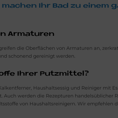
 ma­chen Ihr Bad zu ei­nem g
n Ar­ma­tu­ren
reifen die Oberflächen von Armaturen an, zerkrat
und schonend gereinigt werden.
f­fe Ih­rer Putz­mit­tel?
, Kalkentferner, Haushaltsessig und Reiniger mi
t. Auch werden die Rezepturen handelsüblicher Rei
tsstoffe von Haushaltsreinigern. Wir empfehlen 