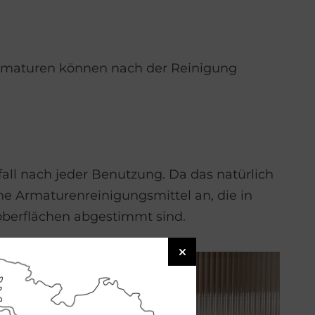
Armaturen können nach der Reinigung
all nach jeder Benutzung. Da das natürlich
che Armaturenreinigungsmittel an, die in
oberflächen abgestimmt sind.