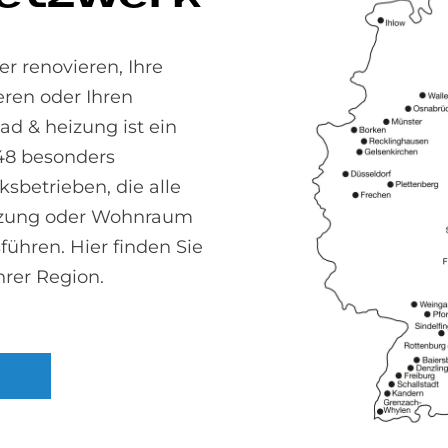
r renovieren, Ihre
ren oder Ihren
 & heizung ist ein
48 besonders
sbetrieben, die alle
izung oder Wohnraum
führen. Hier finden Sie
hrer Region.
pol von hansgrohe sind
Die Behandlung mit ein
gen gefeit.
Armatur, wie hier die