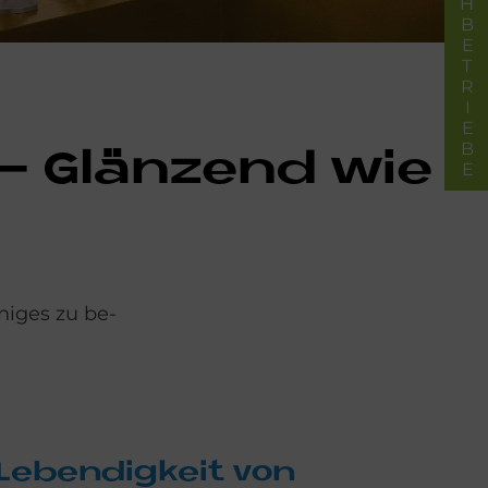
FACHBETRIEBE
r - Glän­zend wie
niges zu be­
Le­ben­dig­keit von