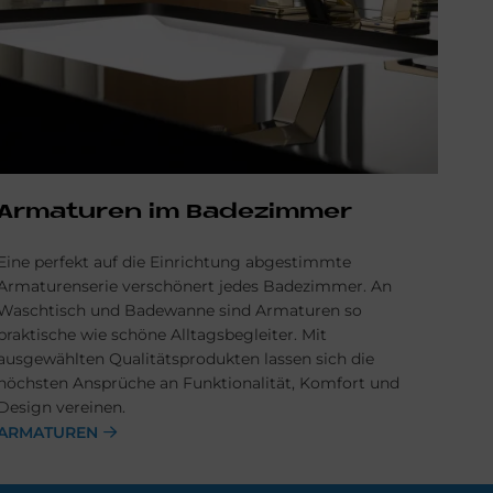
Ar­ma­tu­ren im Ba­de­zim­mer
Eine perfekt auf die Einrichtung abgestimmte
Armaturenserie verschönert jedes Badezimmer. An
Waschtisch und Badewanne sind Armaturen so
praktische wie schöne Alltagsbegleiter. Mit
ausgewählten Qualitätsprodukten lassen sich die
höchsten Ansprüche an Funktionalität, Komfort und
Design vereinen.
ARMATUREN