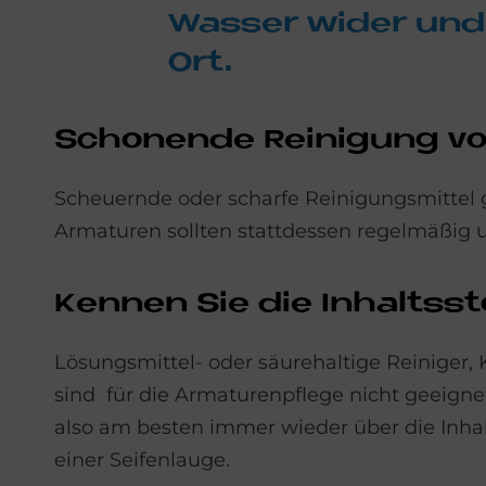
Was­ser wi­der und
Ort.
Scho­nen­de Rei­ni­gung vo
Scheuernde oder scharfe Reinigungsmittel g
Armaturen sollten stattdessen regelmäßig 
Ken­nen Sie die In­halts­sto
Lösungsmittel- oder säurehaltige Reiniger
sind für die Armaturenpflege nicht geeigne
also am besten immer wieder über die Inhal
einer Seifenlauge.