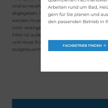
qualifizierten Fachhandwerk
und so neutralisiert wieder an die Raumluft
Arbeiten rund um Bad, He
abgegeben. Da keine Außenluft angesaugt
gern für Sie planen und aus
werden muss, entstehen weder Zugluft
den passenden Betrieb in I
noch unangenehme Wärmeverluste. Der
Filter ist außerdem erstaunlich langlebig
und muss frühestens nach fünf Jahre
FACHBETRIEB FINDEN
ausgetauscht werden.