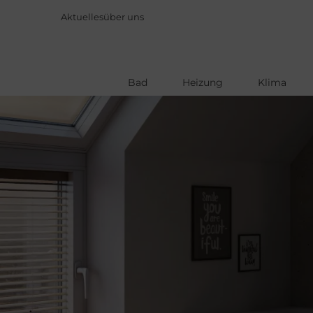
Aktuelles
über uns
Bad
Heizung
Klima
Direkt
zum
Inhalt