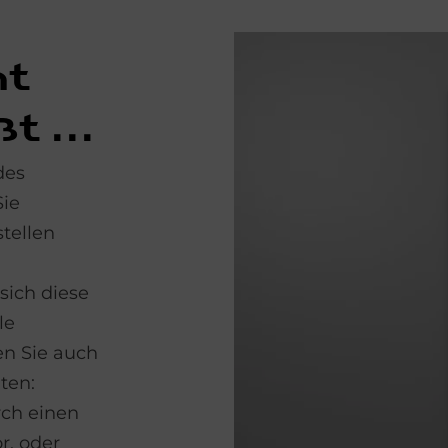
ht
t ...
des
Sie
tellen
 sich diese
le
n Sie auch
ten:
rch einen
r, oder