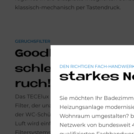
klassisch-mechanisch per Tastendruck.
GERUCHSFILTER
Good­bye,
schlech­ter Ge­
DEN RICHTIGEN FACH-HANDWERK
starkes 
ruch!
Das TECElux besitzt auch einen Keramik-
Sie möchten Ihr Badezimme
Filter, der unangenehme Gerüche direkt in
Heizungsanlage modernisie
der WC-Schüssel entfernt. Die schlechte
Wohnraum umgestalten? bad
Luft wird einfach abgesaugt, innerhalb des
Netzwerk von bundesweit 
Filtersystems von Geruchsstoffen gereinigt