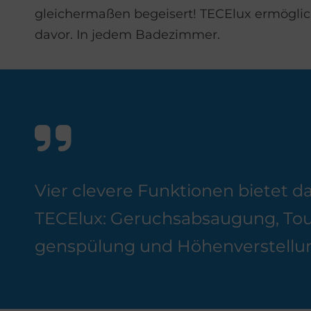
gleichermaßen begeisert! TECElux ermögli
davor. In jedem Badezimmer.
Vier cle­ve­re Funk­tio­nen bie­tet da
TE­CE­lux: Ge­ruchs­ab­sau­gung, T
gen­spü­lung und Hö­hen­ver­stel­lu