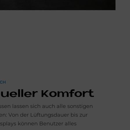
SCH
­du­el­ler Kom­fort
ssen lassen sich auch alle sonstigen
en: Von der Lüftungsdauer bis zur
isplays können Benutzer alles