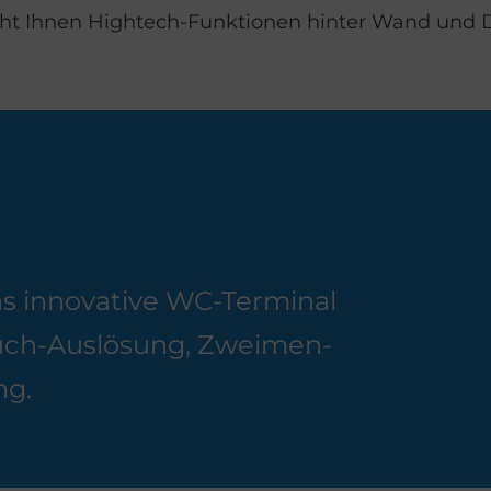
cht Ihnen Hightech-Funktionen hinter Wand und 
s in­no­va­ti­ve WC-Ter­mi­nal
ouch-Aus­lö­sung, Zwei­men­
ng.