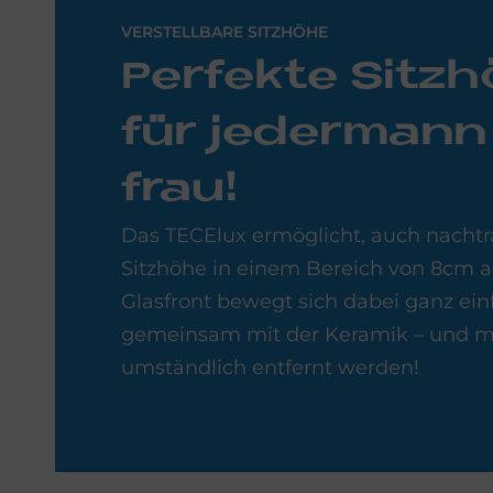
VERSTELLBARE SITZHÖHE
Per­fek­te Sitz­
für je­der­mann
frau!
Das TECElux ermöglicht, auch nachtr
Sitzhöhe in einem Bereich von 8cm 
Glasfront bewegt sich dabei ganz ein
gemeinsam mit der Keramik – und mu
umständlich entfernt werden!