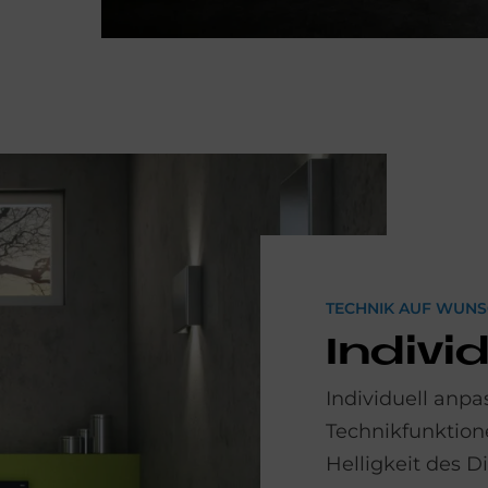
TECHNIK AUF WUN
In­di­vi
Individuell anpa
Technikfunktion
Helligkeit des D