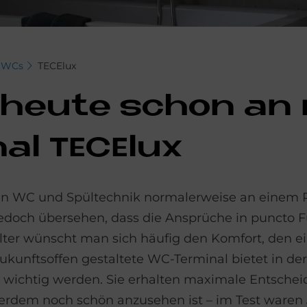
WCs
TECElux
r heu­te schon an
l TE­CE­lux
den WC und Spültechnik normalerweise an einem P
doch übersehen, dass die Ansprüche in puncto Fu
ter wünscht man sich häufig den Komfort, den e
 zukunftsoffen gestaltete WC-Terminal bietet in d
 wichtig werden. Sie erhalten maximale Entschei
rdem noch schön anzusehen ist – im Test waren 