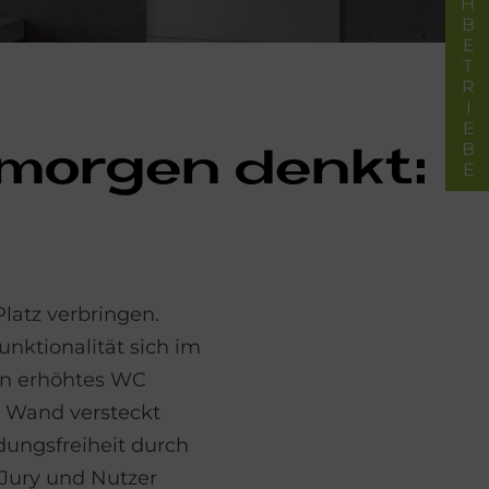
FACHBETRIEBE
 mor­gen den­kt:
latz verbringen.
nktionalität sich im
in erhöhtes WC
er Wand versteckt
dungsfreiheit durch
Jury und Nutzer