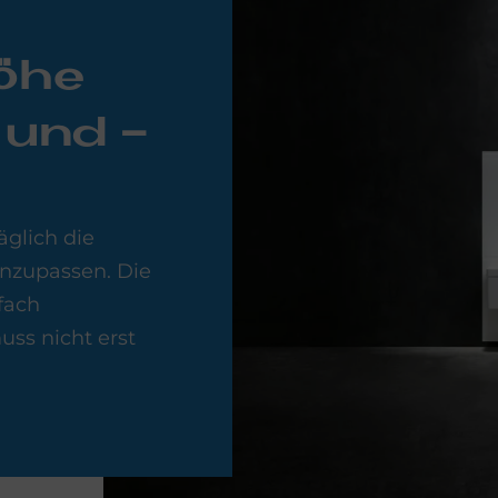
höhe
 und -
äglich die
anzupassen. Die
fach
ss nicht erst