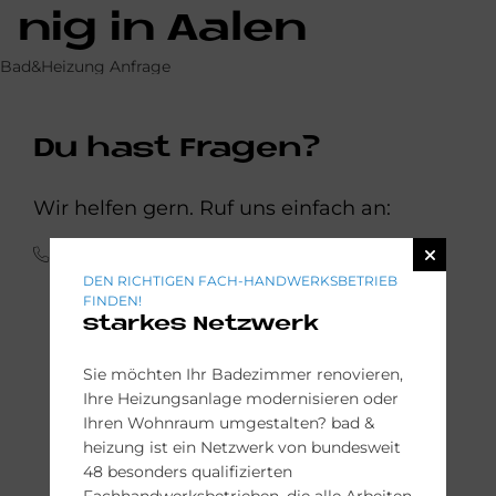
nig in Aa­len
Bad&Heizung Anfrage
Du hast Fragen?
Wir helfen gern. Ruf uns einfach an:
(0 73 61) 94 99-0
DEN RICHTIGEN FACH-HANDWERKSBETRIEB
FINDEN!
starkes Netzwerk
Sie möchten Ihr Badezimmer renovieren,
Ihre Heizungsanlage modernisieren oder
Ihren Wohnraum umgestalten? bad &
heizung ist ein Netzwerk von bundesweit
48 besonders qualifizierten