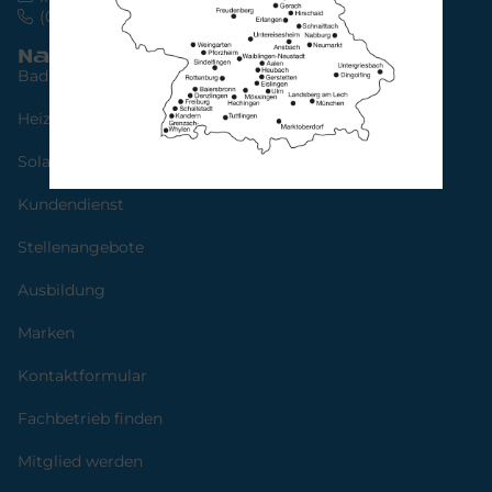
(0341) 30 85 45 65
Navigation
Bad
Heizung
Solarstrom
Kundendienst
Stellenangebote
Ausbildung
Marken
Kontaktformular
Fachbetrieb finden
Mitglied werden