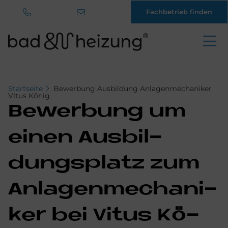
Fachbetrieb finden
Direkt
zum
Inhalt
Startseite
Bewerbung Ausbildung Anlagenmechaniker
Vitus König
Be­wer­bung um
einen Aus­bil­
dungs­pla­tz zum
An­la­gen­me­cha­ni­
ker bei Vi­tus Kö­