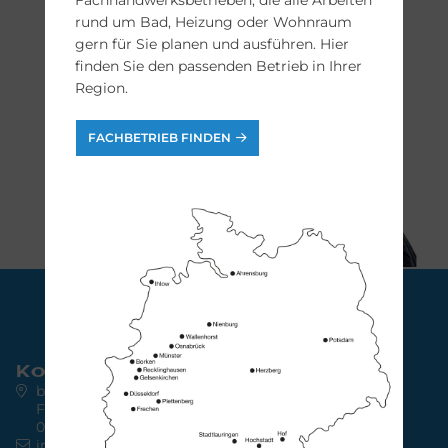
Fachhandwerksbetrieben, die alle Arbeiten
rund um Bad, Heizung oder Wohnraum
gern für Sie planen und ausführen. Hier
finden Sie den passenden Betrieb in Ihrer
Region.
FACHBETRIEB FINDEN
Kontakt
bad & heizung concept AG
Friedrich-Ebert-Str. 64
04109 Leipzig
info@bad-heizung.de