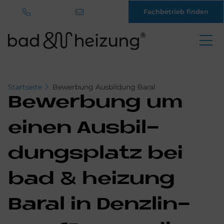
Fachbetrieb finden
Direkt
zum
Inhalt
Startseite
Bewerbung Ausbildung Baral
Be­wer­bung um
einen Aus­bil­
dungs­pla­tz bei
bad & hei­zung
Ba­ral in Denz­lin­