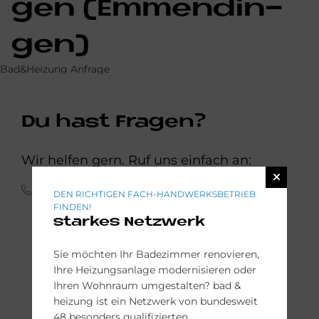
gen (Em­men­din­
gen)
Bad&Heizung Anfrage
Du hast Fra­gen?
Wir helfen gern. Ruf uns einfach an:
(0 76 66) 910 300
DEN RICHTIGEN FACH-HANDWERKSBETRIEB
FINDEN!
starkes Netzwerk
Sie möchten Ihr Badezimmer renovieren,
Ihre Heizungsanlage modernisieren oder
Ihren Wohnraum umgestalten? bad &
heizung ist ein Netzwerk von bundesweit
48 besonders qualifizierten