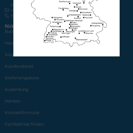
04109 Leipzig
info@bad-heizung.de
(0341) 30 85 45 65
Navigation
Bad
Heizung
Solarstrom
Kundendienst
Stellenangebote
Ausbildung
Marken
Kontaktformular
Fachbetrieb finden