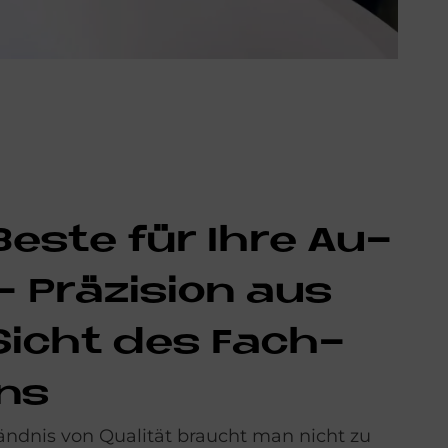
Be­ste für Ihre Au­
 Prä­zi­si­on aus
Si­cht des Fach­
ns
ändnis von Qualität braucht man nicht zu