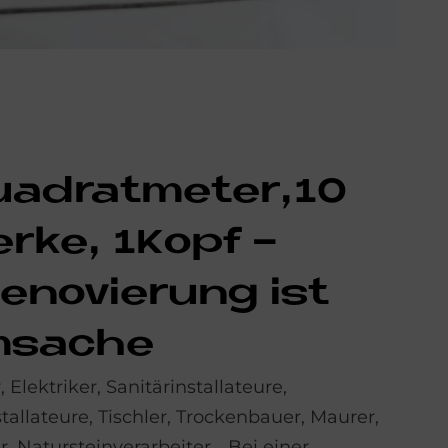
ua­drat­me­ter,10
r­ke, 1Kopf -
e­no­vie­rung ist
­sache
, Elektriker, Sanitärinstallateure,
allateure, Tischler, Trockenbauer, Maurer,
r, Natursteinverarbeiter… Bei einer