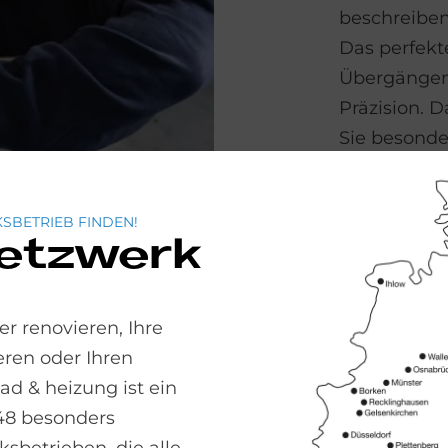
beschreiben
Das perfekt
Übergängen 
Präzision. 
Sie besond
beleuchten.
verspricht,
SBETRIEB FINDEN!
ein Teppich
Netzwerk
mehr gefall
auswechseln
kompromissl
r renovieren, Ihre
Auswahl der
ren oder Ihren
Ausführung.
 & heizung ist ein
haben.
48 besonders