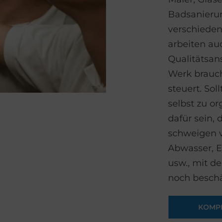
Badsanierun
verschiede
arbeiten au
Qualitätsan
Werk brauch
steuert. Sol
selbst zu o
dafür sein,
schweigen v
Abwasser, 
usw., mit de
noch beschä
KOMP