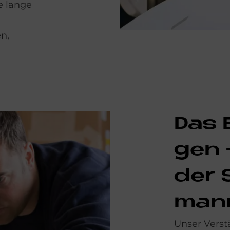
e lange
n,
Das 
gen -
der 
man­
Unser Verst