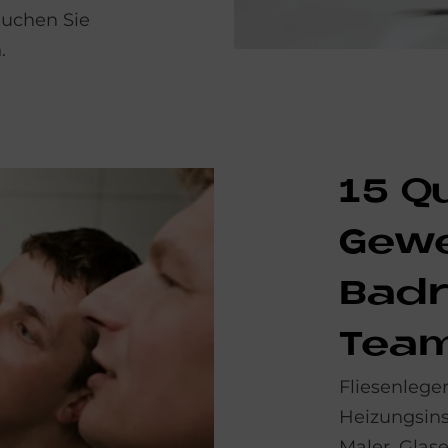
auchen Sie
.
15 Q
Ge­we
Bad­r
Team
Fliesenleger
Heizungsinst
Maler, Glase