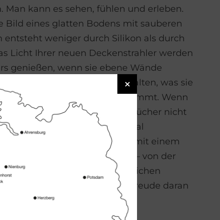
. Man kann es sehen, fühlen und erleben.
e Bild eines glatten Bodens mit sauberen
entsteht weniger durch Silikon als durch
Das Licht Ihrer neuen Deckenstrahler werden
ers genießen, wenn sie ebene Wände
 Eine edle Armatur kann nur halten, was sie
 wenn auch der Wasserdruck stimmt. Wenn
 nicht perfekt passt oder Handtücher nicht
en, kann man ihn/sie schnell mal
. Ihr Bad aber betrachten wir mit einem
osen Anspruch an Perfektion – von der
 Materialien bis zur handwerklichen
 Schließlich wollen Sie lange Freude daran