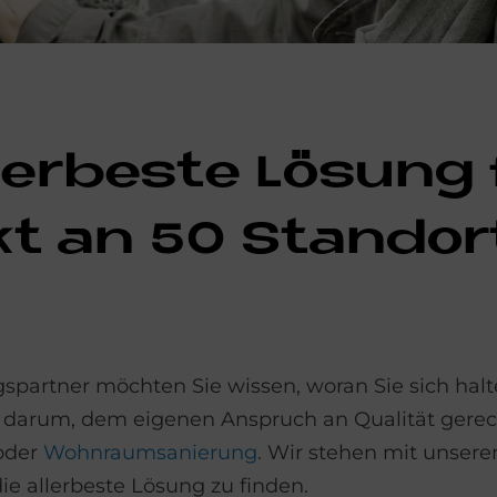
l­ler­be­ste Lö­sung
­kt an 50 Stand­or
spartner möchten Sie wissen, woran Sie sich halt
s darum, dem eigenen Anspruch an Qualität gere
oder
Wohnraumsanierung
. Wir stehen mit unser
ie allerbeste Lösung zu finden.