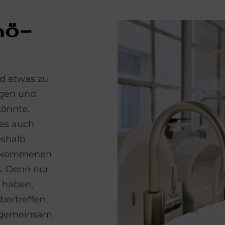
hö­
d etwas zu
ngen und
önnte.
es auch
eshalb
 gekommenen
s. Denn nur
 haben,
bertreffen.
r gemeinsam