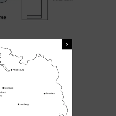
e wird von einem
Ort nutzen oder ins
rd zu Heizzwecken