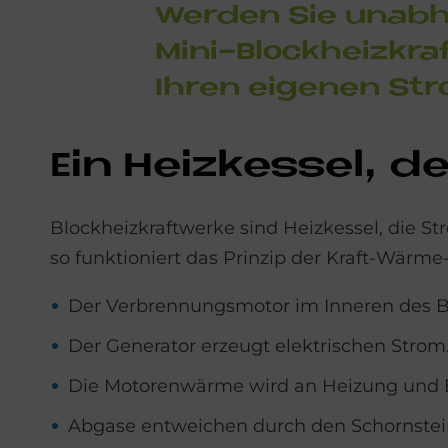
Wer­den Sie un­ab­h
Mini-Block­heiz­kra
Ih­ren ei­ge­nen St
Ein Heiz­kes­sel, d
Blockheizkraftwerke sind Heizkessel, die St
so funktioniert das Prinzip der Kraft-Wärm
Der Verbrennungsmotor im Inneren des Blo
Der Generator erzeugt elektrischen Strom
Die Motorenwärme wird an Heizung und 
Abgase entweichen durch den Schornstei