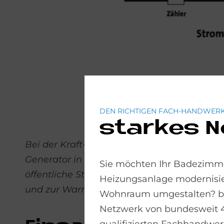
DEN RICHTIGEN FACH-HANDWERK
starkes 
Bei der Kraft-Wärme-Kopplung produziert 
Generator in elektrische Energie umgewandel
Sie möchten Ihr Badezimme
öffentliche Stromnetz einspeisen. Die du
Heizungsanlage modernisie
und zur Warmwasserbereitung genutzt.
Wohnraum umgestalten? bad
Netzwerk von bundesweit 