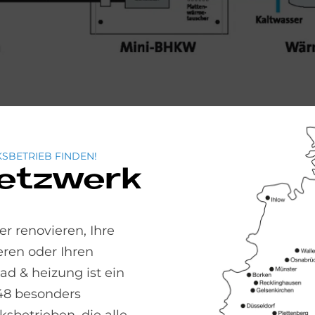
SBETRIEB FINDEN!
Netzwerk
ein Verbrennungsmotor mechanische Leistung. Si
t. der so produzierte Strom lässt sich direkt vor 
r renovieren, Ihre
rch den Verbrennungsmotor entstehende Wärme wi
ren oder Ihren
 & heizung ist ein
48 besonders