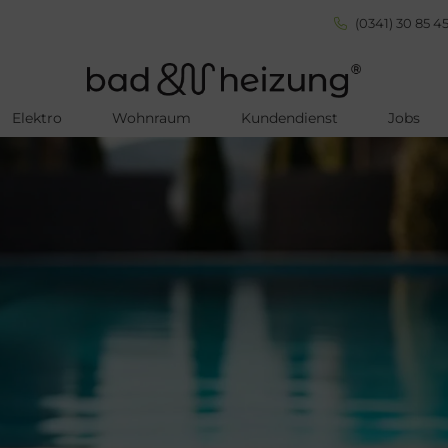
(0341) 30 85 45
Elektro
Wohnraum
Kundendienst
Jobs