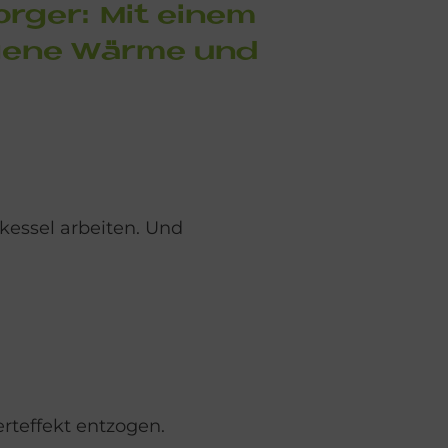
r­ger: Mit ei­nem
i­ge­ne Wär­me und
kessel arbeiten. Und
teffekt entzogen.