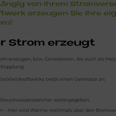
än­gig von Ih­rem Strom­ver­so
ft­werk er­zeu­gen Sie Ihre e
rom!
er Strom er­zeu­gt
rom erzeugen, bzw. Generatoren, die auch als Heiz
e-Kopplung:
ckheizkraftwerks treibt einen Generator an.
.
Brauchwasserspeicher weitergegeben.
n – Hier wird Wärme nochmals über den Brennwer