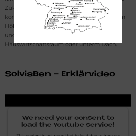
Zukunft der Energieversorgung. Mit seinen
kompakten Maßen von 65 cm Breite, 1,50 m
Höhe und 1,20 m Tiefe ist er flexibel in Alt-
und Neubau einsetzbar: ob im Keller,
Hauswirtschaftsraum oder unterm Dach.
Sol­vis­Ben - Er­klär­vi­deo
We need your con­sent to
load the You­tube ser­vice!
This content is not permitted to load due to trackers