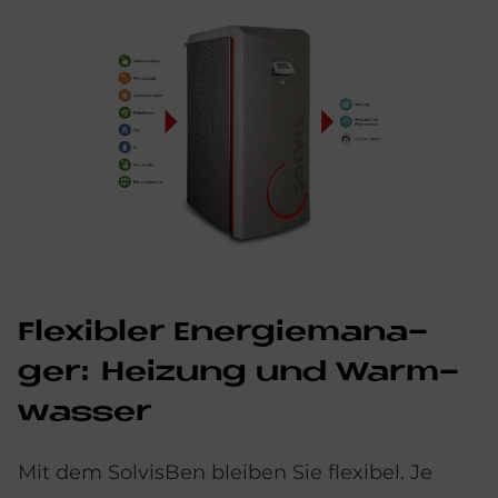
Fle­xi­bler En­er­gie­ma­na­
ger: Hei­zung und Warm­
was­ser
Mit dem SolvisBen bleiben Sie flexibel. Je