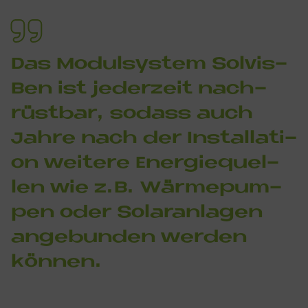
Das Mo­dul­sy­stem Sol­vis­
Ben ist je­der­zeit nach­
rüst­bar, so­dass auch
Jah­re nach der In­stal­la­ti­
on wei­te­re En­er­gie­quel­
len wie z.B. Wär­me­pum­
pen oder So­lar­an­la­gen
an­ge­bun­den wer­den
kön­nen.