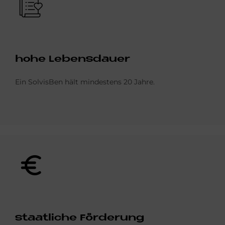
hohe Le­bens­dau­er
Ein SolvisBen hält mindestens 20 Jahre.
Bild
staat­li­che För­de­rung