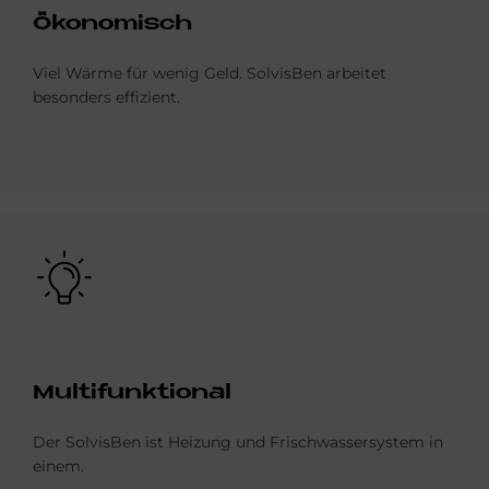
Öko­no­misch
Viel Wärme für wenig Geld. SolvisBen arbeitet
besonders effizient.
Bild
Mul­ti­funk­tio­nal
Der SolvisBen ist Heizung und Frischwassersystem in
einem.