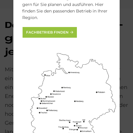
gern für Sie planen und ausführen. Hier
finden Sie den passenden Betrieb in Ihrer
Region.
Der kom­pak­te En­er­
FACHBETRIEB FINDEN
gie­ma­na­ger, der in
je­den Kel­ler passt
Mit dem SolvisBen entscheiden Sie sich für
ein Heizsystem der Zukunft, das sich durch
einzigartige Technik, Effizienz und sparsamen
Energieverbrauch auszeichnet – und zudem
noch günstig in der Anschaffung ist. Dank der
hochwertigen Materialqualität – Made in
Germany – ist der Heizkessel besonders
langlebig und die perfekte Investition in die