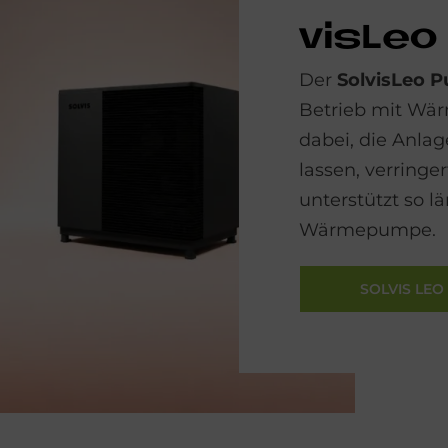
vis­Leo
Der
SolvisLeo P
Betrieb mit Wä
dabei, die Anlag
lassen, verring
unterstützt so lä
Wärmepumpe.
SOLVIS LEO