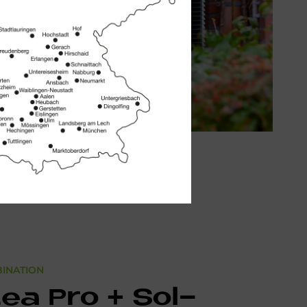
BINATION
­Lea Pro + Sol­