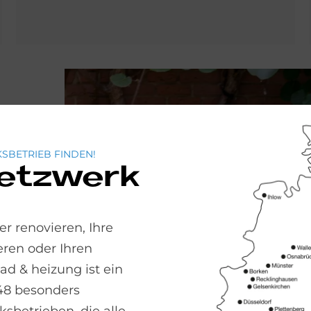
SBETRIEB FINDEN!
Netzwerk
e
ea Pro ist die
r renovieren, Ihre
Wegen der
ren oder Ihren
 des geringen
 & heizung ist ein
 platzsparend im
48 besonders
se montieren.