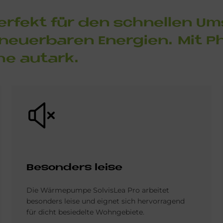
per­fe­kt für den schnel­len U
eu­er­ba­ren En­er­gi­en. Mit Ph
he aut­ark.
Bild
Be­son­ders lei­se
Die Wärmepumpe SolvisLea Pro arbeitet
besonders leise und eignet sich hervorragend
für dicht besiedelte Wohngebiete.