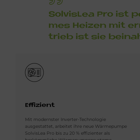
Sol­vis­Lea Pro ist 
mes Hei­zen mit er­n
trieb ist sie bei­na
Bild
Ef­fi­zi­ent
Mit modernster Inverter-Technologie
ausgestattet, arbeitet ihre neue Wärmepumpe
SolvisLea Pro bis zu 20 % effizienter als