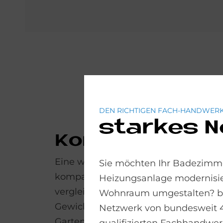
DEN RICHTIGEN FACH-HANDWERK
starkes 
Kom­pakt Maß
Eine weitere Besonderheit der SolvisL
Sie möchten Ihr Badezimme
kompakte Größe der Außeneinheit: 
Heizungsanlage modernisie
vergleichsweise niedrigen Höhe und
Wohnraum umgestalten? bad
Gewichts lässt sich die Außeneinheit
Netzwerk von bundesweit 
Garten, Hinterhof oder auf der Terras