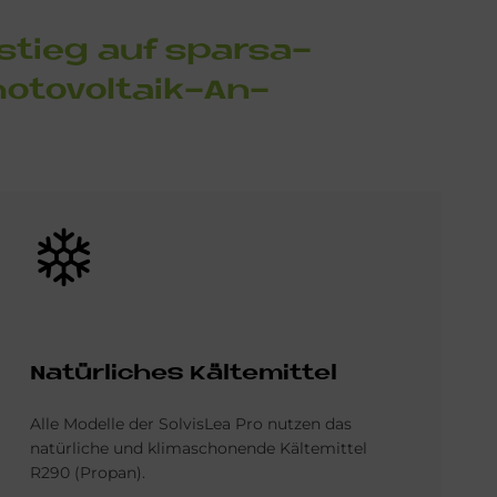
m­stieg auf spar­sa­
o­to­vol­ta­ik-An­
Bild
Na­tür­li­ches Käl­te­mit­tel
Alle Modelle der SolvisLea Pro nutzen das
natürliche und klimaschonende Kältemittel
R290 (Propan).