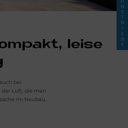
FACHBETRIEBE
om­pakt, lei­se
g
auch bei
der Luft, die man
sache im Neubau,