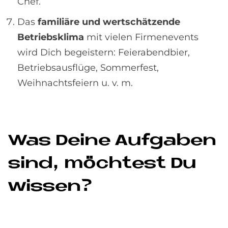
Chef.
Das
familiäre und wertschätzende
Betriebsklima
mit vielen Firmenevents
wird Dich begeistern: Feierabendbier,
Betriebsausflüge, Sommerfest,
Weihnachtsfeiern u. v. m.
Was De­i­ne Auf­ga­ben
sind, möch­test Du
wis­sen?