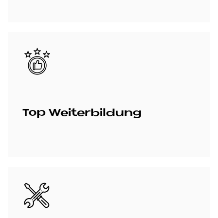
Bild
Top Wei­ter­bil­dung
Bild