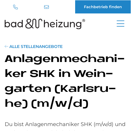
Fachbetrieb finden
Direkt
zum
Inhalt
ALLE STELLENANGEBOTE
An­la­gen­me­cha­ni­
ker SHK in Wein­
gar­ten (Karls­ru­
he) (m/w/d)
Du bist Anlagenmechaniker SHK (m/w/d) und