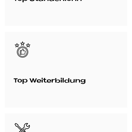
Bild
Top Wei­ter­bil­dung
Bild