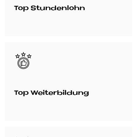
Top Stun­den­lohn
Bild
Top Wei­ter­bil­dung