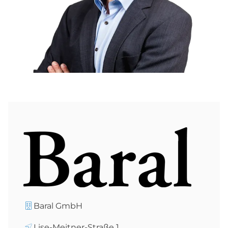
Baral GmbH
Lise-Meitner-Straße 1