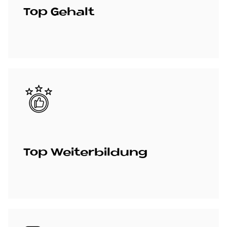
Top Ge­halt
Bild
Top Wei­ter­bil­dung