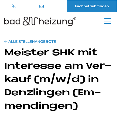
Fachbetrieb finden
Direkt
zum
Inhalt
ALLE STELLENANGEBOTE
Mei­ster SHK mit
In­ter­es­se am Ver­
kauf (m/w/d) in
Denz­lin­gen (Em­
men­din­gen)