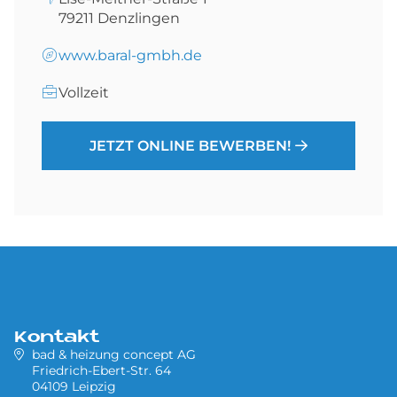
79211
Denzlingen
www.baral-gmbh.de
Vollzeit
JETZT ONLINE BEWERBEN!
Kontakt
bad & heizung concept AG
Friedrich-Ebert-Str. 64
04109 Leipzig