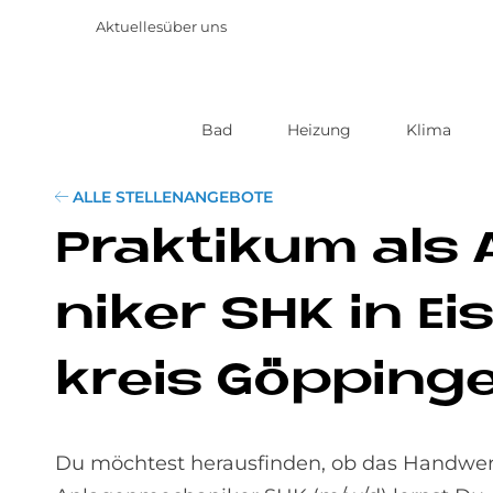
Aktuelles
über uns
Bad
Heizung
Klima
Direkt
zum
Inhalt
ALLE STELLENANGEBOTE
Prak­ti­kum als 
ni­ker SHK in Ei
kreis Göp­pin­
Du möchtest herausfinden, ob das Handwerk