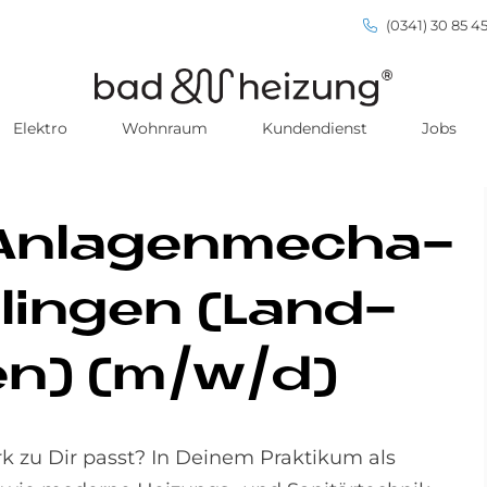
(0341) 30 85 45
Elektro
Wohnraum
Kundendienst
Jobs
An­la­gen­me­cha­
s­lin­gen (Land­
gen) (m/w/d)
 zu Dir passt? In Deinem Praktikum als