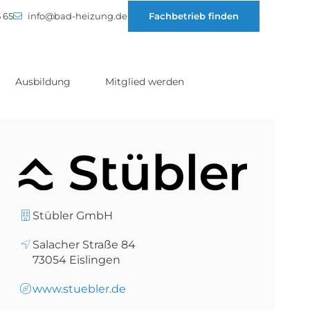
 65
info@bad-heizung.de
Fachbetrieb finden
Ausbildung
Mitglied werden
Stübler GmbH
Salacher Straße 84
73054
Eislingen
www.stuebler.de