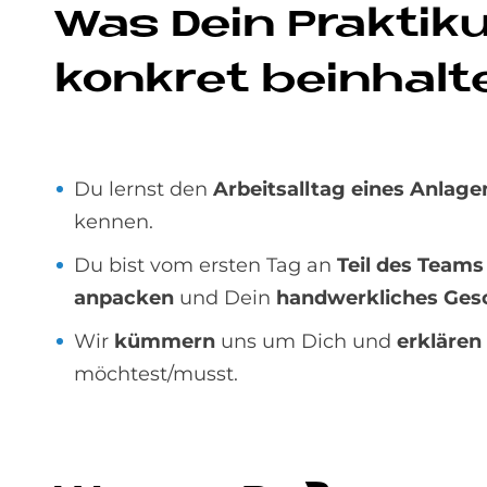
Was Dein Prak­ti­
kon­kret be­inhal­t
Du lernst den
Arbeitsalltag eines Anla
kennen.
Du bist vom ersten Tag an
Teil des Teams
anpacken
und Dein
handwerkliches Ges
Wir
kümmern
uns um Dich und
erklären
möchtest/musst.