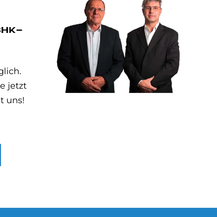
SHK-
lich.
 jetzt
t uns!