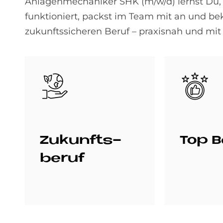
Anlagenmechaniker SHK (m/w/d) lernst Du,
funktioniert, packst im Team mit an und be
zukunftssicheren Beruf – praxisnah und mit 
Bild
Bild
Zu­kunfts­
Top B
be­ruf