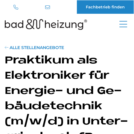
Fachbetrieb finden
Direkt
zum
Inhalt
ALLE STELLENANGEBOTE
Prak­ti­kum als
Elek­tro­ni­ker für
En­er­gie- und Ge­
bäu­de­tech­nik
(m/w/d) in Un­ter­