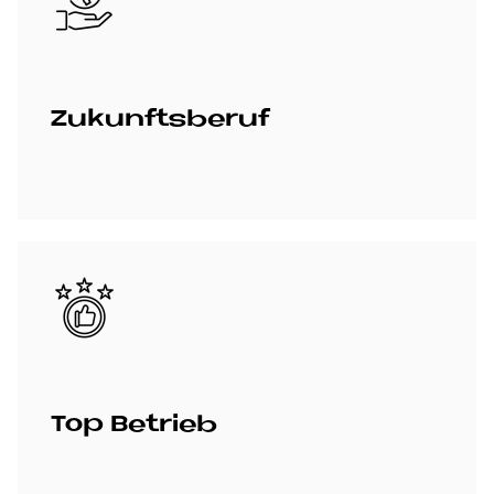
Zu­kunfts­be­ruf
Bild
Top Be­trieb