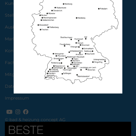
Kundendienst
Stellenangebote
Ausbildung
Marken
Kontaktformular
Fachbetrieb finden
Mitglied werden
Datenschutz
Impressum
© bad & heizung concept AG
Bild