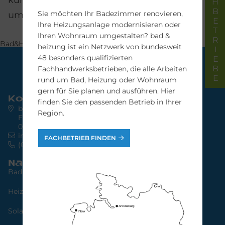
FACHBETRIEBE
kurze Nachricht. Wir setzen uns daraufhin
Sie möchten Ihr Badezimmer renovieren,
umgehend mit Ihnen in Verbindung.
Ihre Heizungsanlage modernisieren oder
Ihren Wohnraum umgestalten? bad &
Bad&Heizung Anfrage
heizung ist ein Netzwerk von bundesweit
48 besonders qualifizierten
Fachhandwerksbetrieben, die alle Arbeiten
rund um Bad, Heizung oder Wohnraum
gern für Sie planen und ausführen. Hier
Kontakt
finden Sie den passenden Betrieb in Ihrer
bad & heizung concept AG
Region.
Friedrich-Ebert-Str. 64
04109 Leipzig
info@bad-heizung.de
FACHBETRIEB FINDEN
(0341) 30 85 45 65
Navigation
Bad
Heizung
Solarstrom