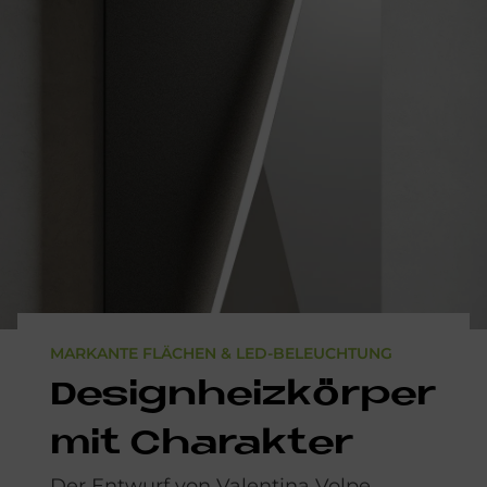
MARKANTE FLÄCHEN & LED-BELEUCHTUNG
De­sign­heiz­kör­per
mit Cha­rak­ter
Der Entwurf von Valentina Volpe