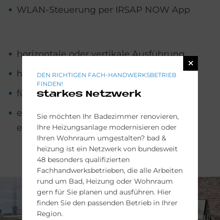
WLAN-Steuerung per IRSAP NOW App
horizontale oder vertikale Ausführung
horizontale Variante mit Ablagefläche
DEN RICHTIGEN FACH-HANDWERKSBETRIEB
FINDEN!
fünf zweifarbige Varianten
starkes Netzwerk
einfarbig in allen 48 BEMM-Farben
Sie möchten Ihr Badezimmer renovieren,
erhältlich
Ihre Heizungsanlage modernisieren oder
Ihren Wohnraum umgestalten? bad &
heizung ist ein Netzwerk von bundesweit
48 besonders qualifizierten
Fachhandwerksbetrieben, die alle Arbeiten
rund um Bad, Heizung oder Wohnraum
gern für Sie planen und ausführen. Hier
finden Sie den passenden Betrieb in Ihrer
Region.