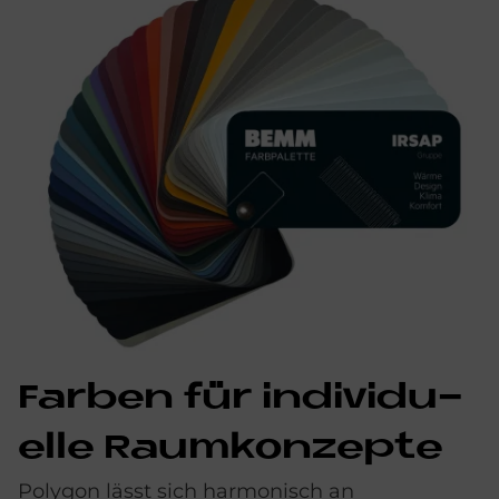
Far­ben für in­di­vi­du­
el­le Raum­kon­zep­te
Polygon lässt sich harmonisch an