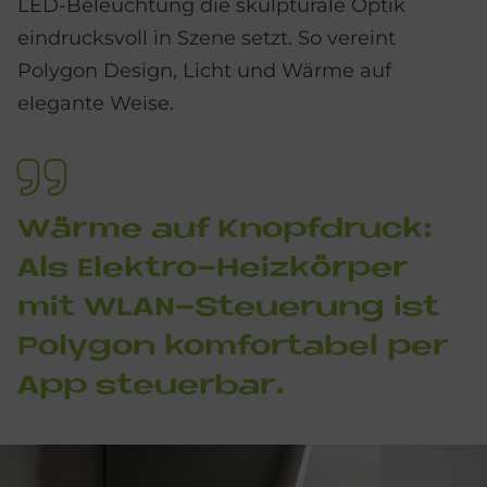
LED-Beleuchtung die skulpturale Optik
eindrucksvoll in Szene setzt. So vereint
Polygon Design, Licht und Wärme auf
elegante Weise.
Wär­me auf Knopf­druck:
Als Elek­tro-Heiz­kör­per
mit WLAN-Steue­rung ist
Po­ly­gon kom­for­ta­bel per
App steu­er­bar.