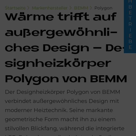
FACHBETRIEBE
Startseite
Markenhersteller
BEMM
Polygon
Wär­me trif­ft auf
au­ßer­ge­wöhn­li­
ches De­sign – De­
sign­heiz­kör­per
Po­ly­gon von BEMM
Der Designheizkörper Polygon von BEMM
verbindet außergewöhnliches Design mit
moderner Heiztechnik. Seine markante
geometrische Form macht ihn zu einem
stilvollen Blickfang, während die integrierte