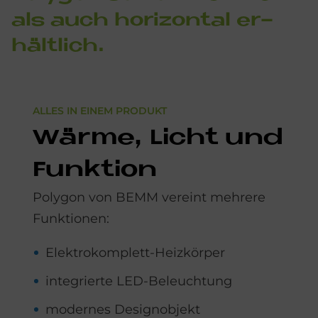
als auch
ho­ri­zon­tal
er­
hält­lich.
ALLES IN EINEM PRODUKT
Wär­me, Li­cht und
Funk­ti­on
Polygon von BEMM vereint mehrere
Funktionen:
Elektrokomplett-Heizkörper
integrierte LED-Beleuchtung
modernes Designobjekt