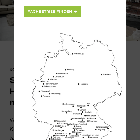
FACHBETRIEB FINDEN
KONTAKTIEREN SIE UNS!
Sie möchten Ihre
Heizung
modernisieren?
Wir vermitteln Ihnen gerne die
Kontaktdaten unseres nächstgelegenen
bad & heizung Fachbetriebs.