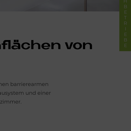
FACHBETRIEBE
­flä­chen von
inen barrierearmen
bausystem und einer
ezimmer.