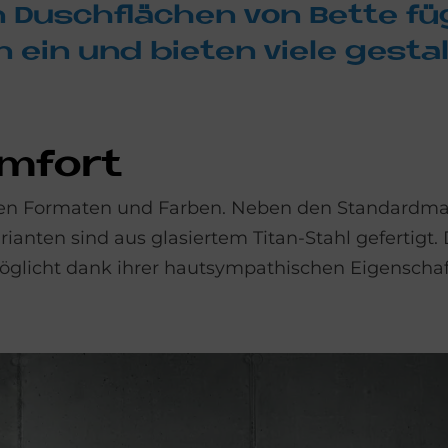
n Dusch­flä­chen von Bet­te f
ein und bie­ten vie­le ge­stal­
om­fort
denen Formaten und Farben. Neben den Standardm
rianten sind aus glasiertem Titan-Stahl gefertigt.
glicht dank ihrer hautsympathischen Eigenscha