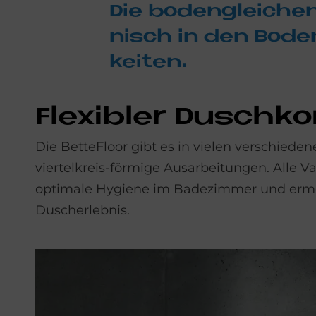
Die bo­den­glei­che
nisch in den Bo­den 
kei­ten.
Fle­xi­bler Dusch­k
Die BetteFloor gibt es in vielen verschie
viertelkreis-förmige Ausarbeitungen. Alle Va
optimale Hygiene im Badezimmer und ermö
Duscherlebnis.