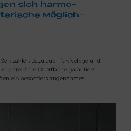
ü­gen sich har­mo­
te­ri­sche Mög­lich­
aßen zählen dazu auch fünfeckige und
 Die porenfreie Oberfläche garantiert
ften ein besonders angenehmes