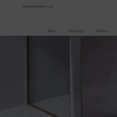
Aktuelles
über uns
Bad
Heizung
Klima
Direkt
zum
Inhalt