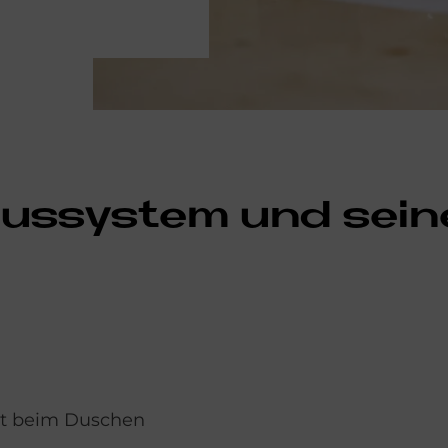
­baus­sy­stem und sei­n
tät beim Duschen