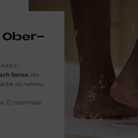
e Ober­
 rutsch­
tsch Sense
, die
läche ist nahezu
se C) maximale