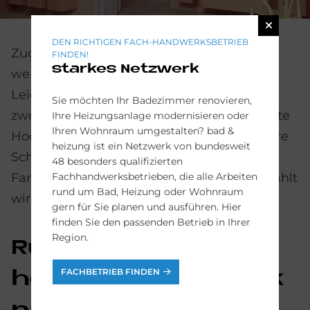
DEN RICHTIGEN FACH-HANDWERKSBETRIEB
Zudem kann b:me zweifarbig gestaltet
FINDEN!
starkes Netzwerk
werden, was dem Raum zusätzliche
Leichtigkeit beschert, wenn etwa der aus
Sie möchten Ihr Badezimmer renovieren,
zwei Schrankelementen zusammengestellte
Ihre Heizungsanlage modernisieren oder
Ihren Wohnraum umgestalten? bad &
Hochschrank in einer helleren (für das obere
heizung ist ein Netzwerk von bundesweit
Schrankelement) und einer dunkleren
48 besonders qualifizierten
Fachhandwerksbetrieben, die alle Arbeiten
Farbnuance (für das untere Element) gewählt
rund um Bad, Heizung oder Wohnraum
wird.
gern für Sie planen und ausführen. Hier
finden Sie den passenden Betrieb in Ihrer
Region.
Rund­fron­ten in
FACHBETRIEB FINDEN
hoch­wer­ti­gem Lack