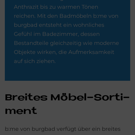
Anthrazit bis zu warmen Tönen
reichen. Mit den Badmöbeln b:me von
burgbad entsteht ein wohnliches
Gefühl im Badezimmer, dessen
Bestandteile gleichzeitig wie moderne
Objekte wirken, die Aufmerksamkeit
auf sich ziehen.
Brei­tes Mö­bel-Sor­ti­
ment
b:me von burgbad verfügt über ein breites