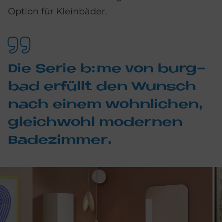
Option für Kleinbäder.
Die Se­rie b:me von burg­
bad er­fül­lt den Wunsch
nach ei­nem wohn­li­chen,
gleich­wohl mo­der­nen
Ba­de­zim­mer.