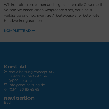
Wir ko­ordinieren, planen und organisieren alle Ge­werke. Ihr
Vor­teil: Sie haben einen Ansprech­partner, der eine zu­
verlässige und hoch­wertige Arbeits­weise aller be­teiligten
Hand­werker garantiert.
KOMPLETTBAD
Kontakt
bad & heizung concept AG
Friedrich-Ebert-Str. 64
04109 Leipzig
info@bad-heizung.de
(0341) 30 85 45 65
Navigation
Bad