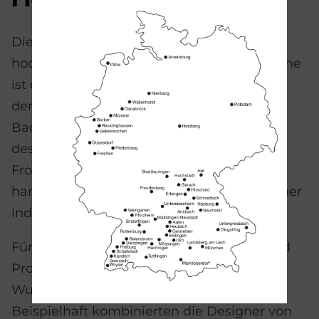
nur bei burg­bad
Die Kombination aus Rundfronten und
hochwertigem Lack bei der Designlinie b:me
ist ohne das Know-how von burgbad nicht
denkbar. Nur dank der Erfahrung des
Badmöbelherstellers sind die Entwicklung
des Waschtisches und der Formen für die
Fronten als auch die notwendigen
handwerklichen Herstellungsschritte in einer
industriellen Manufaktur umsetzbar.
Für ganz individuelle Interieur-Designs und
Projekte kann burgbad die Möbel auf
Wunsch in allen RAL-Farben produzieren.
Beispielhaft kombinierten die Designer von