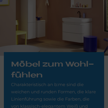
Mö­bel zum Wohl­
füh­len
Charakteristisch an b:me sind die
weichen und runden Formen, die klare
Linienführung sowie die Farben, die
von klassisch-elegantem Weiß und