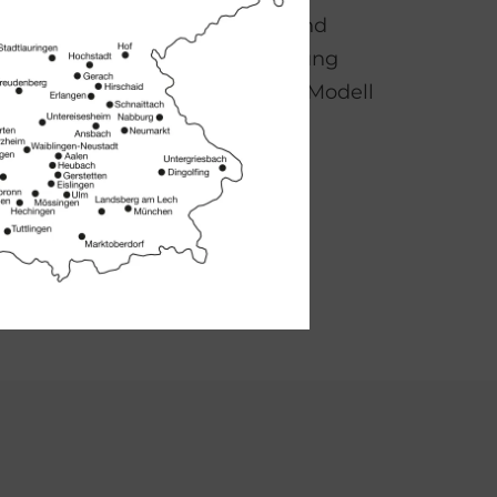
cher Stromtarife ist abofrei und
gig. Damit bleibt die Ladelösung
d nicht an ein zusätzliches Abo-Modell