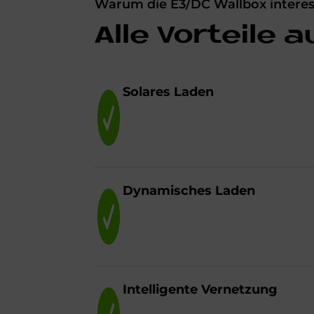
Warum die E3/DC Wallbox interess
Alle Vor­teile a
So­la­res La­den
Dy­na­mi­sches La­den
In­tel­li­gen­te Ver­net­zung