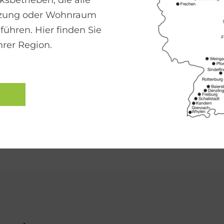
sbetrieben, die alle
Nutzung dynamis
izung oder Wohnraum
anbieterunabhän
führen. Hier finden Sie
flexibel und wir
hrer Region.
gebunden.