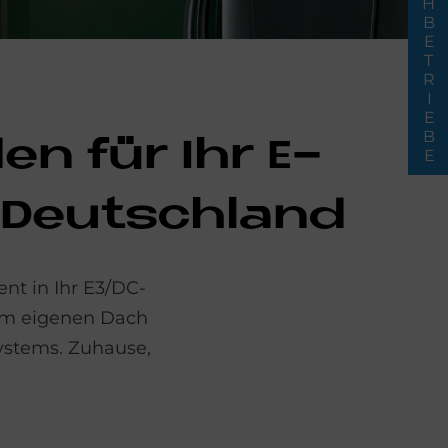
FACHBETRIEBE
­den für Ihr E-
z Deutschland
ent in Ihr E3/DC-
vom eigenen Dach
ystems. Zuhause,