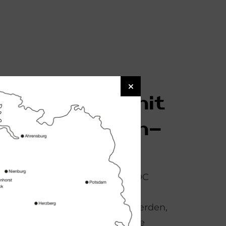
misch la­den mit
 auf den Strom­
en Laden unterstützt das E3/DC
s Laden über dynamische
bei kann Strom dann genutzt werden,
örsenpreise verfügbar sind. Die