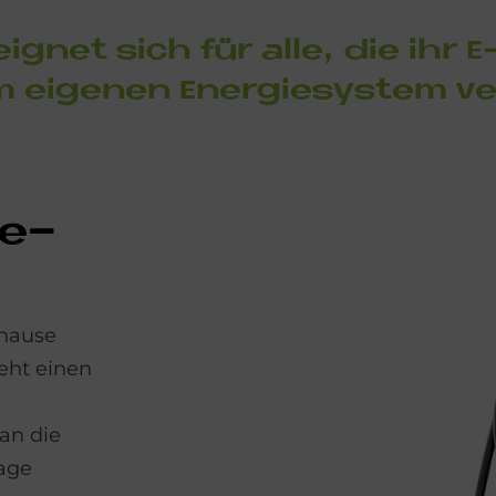
eig­net sich für alle, die ihr
em ei­ge­nen En­er­gie­sy­stem 
de­
uhause
eht einen
an die
lage