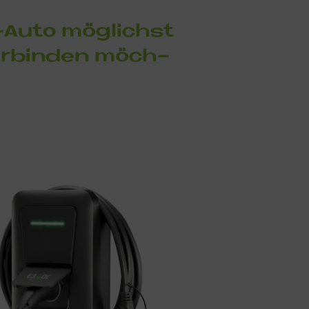
 E-Auto mög­lichst
ver­bin­den möch­