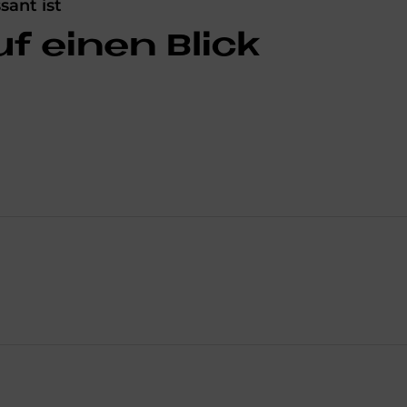
ant ist
uf einen Bli­ck