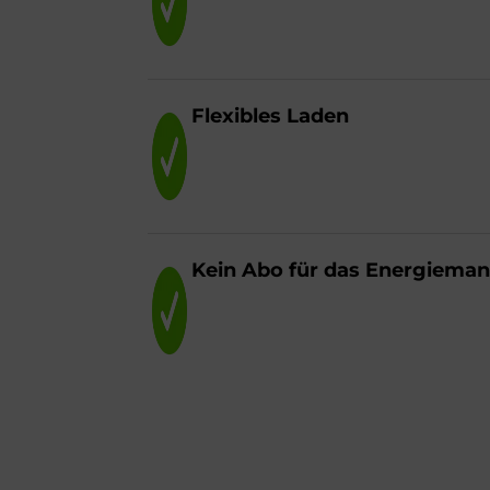
Fle­xi­bles La­den
Kein Abo für das En­er­gie­ma