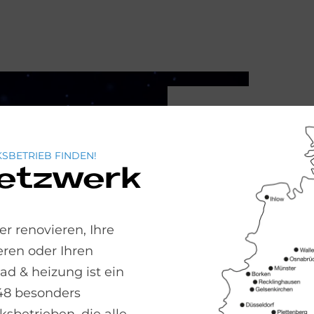
Dy­na­
SBETRIEB FINDEN!
Netzwerk
Bli­ck
mar­kt
r renovieren, Ihre
Neben dem solar
ren oder Ihren
System auch da
 & heizung ist ein
Stromtarife. Da
48 besonders
wenn günstige B