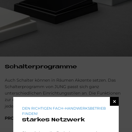
Schal­ter­pro­gram­me
Auch Schalter können in Räumen Akzente setzen. Das
Schalterprogramm von JUNG passt sich ganz
unterschiedlichen Einrichtungsstilen an. Die Funktionen
zur elektronischen Haussteuerung können Sie damit
jederzeit verbinden.
DEN RICHTIGEN FACH-HANDWERKSBETRIEB
FINDEN!
PRODUKTE ANSEHEN
starkes Netzwerk