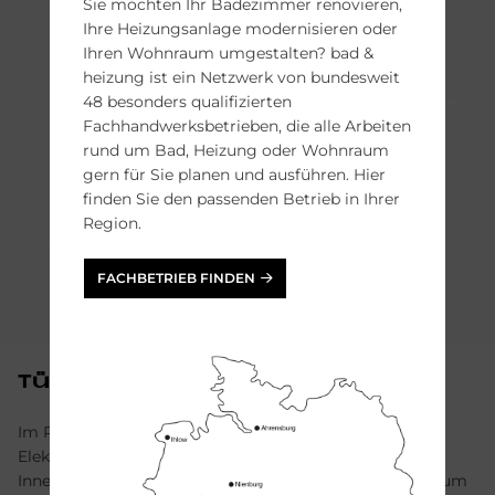
Sie möchten Ihr Badezimmer renovieren,
Ihre Heizungsanlage modernisieren oder
Ihren Wohnraum umgestalten? bad &
heizung ist ein Netzwerk von bundesweit
48 besonders qualifizierten
Fachhandwerksbetrieben, die alle Arbeiten
rund um Bad, Heizung oder Wohnraum
gern für Sie planen und ausführen. Hier
finden Sie den passenden Betrieb in Ihrer
Region.
FACHBETRIEB FINDEN
Tür­kom­mu­ni­ka­ti­on
Im Rahmen der Kooperation bieten JUNG und Siedle
Elektroinstallation vom Schaltersystem über passende
Innenstationen und Gebäudeautomation mit KNX bis zum