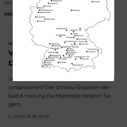
gesamten Siedle-Sortiment für die Türkommunikation.
PRODUKTE ANSEHEN
KONTAKTIEREN SIE UNS!
Vom Keller bis zum
Dachboden
Sie möchten Ihr Haus oder Ihre Wohnung
umgestalten? Die Umbau-Experten der
bad & heizung Fachbetriebe beraten Sie
gern.
(0341) 30 85 45 65