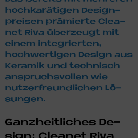
hoch­ka­rä­ti­gen De­sign­
prei­sen prä­mier­te Clea­
net Riva über­zeu­gt mit
ei­nem in­te­grier­ten,
hoch­wer­ti­gen De­sign aus
Ke­ra­mik und tech­nisch
an­spruchs­vol­len wie
nut­zer­freund­li­chen Lö­
sun­gen.
Ganz­heit­li­ches De­
sign: Clea­net Riva