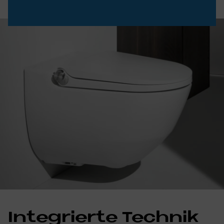
In­te­grier­te Tech­nik