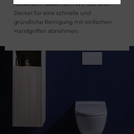
Außerdem lassen sich WC-Sitz und
Deckel für eine schnelle und
gründliche Reinigung mit einfachen
Handgriffen abnehmen.