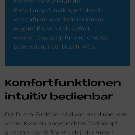
besitzen eine integrierte
Entkalkungsfunktion, mit der die
wasserführenden Teile im Inneren
regelmäßig von Kalk befreit
werden. Das sorgt für eine erhöhte
Lebensdauer der Dusch-WCs.
Kom­fort­funk­tio­nen
in­tui­tiv be­dien­bar
Die Dusch-Funktion wird von Hand über den
an der Keramik angebrachten Drehknopf
gestartet, damit findet sich jeder Nutzer