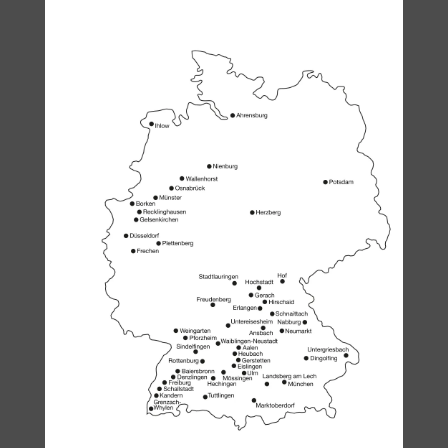
Ein­ge­bau­te Rei­ni­
gungs­freund­
lich­keit
Cleanet Navia ist reinigungsfreundlich
und damit absolut alltagstauglich. Die
Keramik selbst ist fugenfrei und
spülrandlos und zusätzlich mit der
schmutzabweisenden
Oberflächenveredelung LCC versehen,
was die Pflege zusätzlich erleichtert.