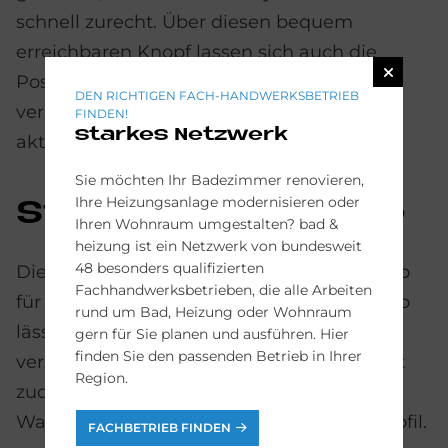
schnell zurecht. Über diesen bequem
erreichbaren Knopf lassen sich auch die
Position und die Stärke des Duschstrahls
DEN RICHTIGEN FACH-HANDWERKSBETRIEB
verstellen oder der oszillierende Modus
FINDEN!
starkes Netzwerk
aktivieren.
Sie möchten Ihr Badezimmer renovieren,
Ihre Heizungsanlage modernisieren oder
Steue­rung per App
Ihren Wohnraum umgestalten? bad &
heizung ist ein Netzwerk von bundesweit
48 besonders qualifizierten
Die Dusch-Funktionen stehen auch als App
Fachhandwerksbetrieben, die alle Arbeiten
für das Smartphone zur Verfügung. Via App
rund um Bad, Heizung oder Wohnraum
lässt sich die Wassertemperatur in
gern für Sie planen und ausführen. Hier
finden Sie den passenden Betrieb in Ihrer
verschiedenen Stufen einstellen und bietet
Region.
zudem bequemen Zugriff auf die
Wartungsmeldungen und das Benutzerprofil.
FACHBETRIEB FINDEN