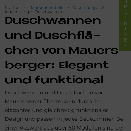
FACHBETRIEBE
Startseite
Markenhersteller
Mauersberger
Mauersberger Duschwannen
Dusch­wan­nen
und Dusch­flä­
chen von Mau­ers­
ber­ger: Ele­gant
und funk­tio­nal
Duschwannen und Duschflächen von
Mauers­berger überzeugen durch ihr
elegantes und gleich­zeitig funktionales
Design und passen in jedes Bade­zimmer. Bei
einer Aus­wahl aus über 60 Modellen sind der