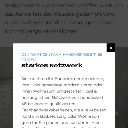
seitige Ver­stärkung des Werk­stoffes, wodurch
das Auftreffen des Wassers gedämpft wird.
Auch maßgeschneiderte Lösungen lassen
sich mit
vergo
verwirklichen.
DEN RICHTIGEN FACH-HANDWERKSBETRIEB
FINDEN!
starkes Netzwerk
Sie möchten Ihr Badezimmer renovieren,
Ihre Heizungsanlage modernisieren oder
Ihren Wohnraum umgestalten? bad &
heizung ist ein Netzwerk von bundesweit
48 besonders qualifizierten
Fachhandwerksbetrieben, die alle Arbeiten
rund um Bad, Heizung oder Wohnraum
gern für Sie planen und ausführen. Hier