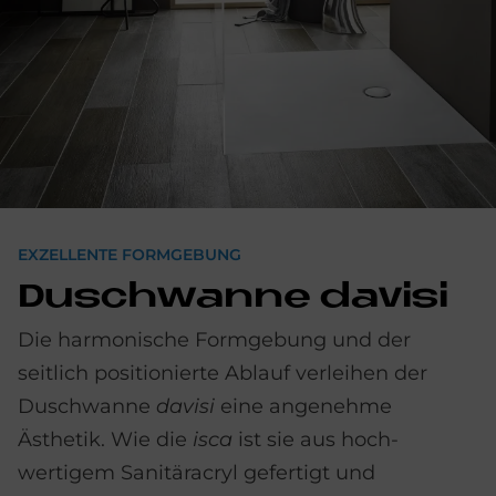
EXZELLENTE FORMGEBUNG
Dusch­wan­ne da­vi­si
Die harmonische Formgebung und der
seitlich positionierte Ab­lauf verleihen der
Dusch­wanne
davisi
eine angenehme
Ästhetik. Wie die
isca
ist sie aus hoch­
wertigem Sanitär­acryl gefertigt und