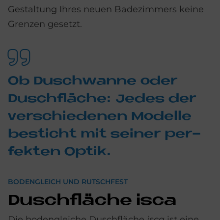
Ge­staltung Ihres neuen Bade­zimmers keine
Grenzen gesetzt.
Ob Dusch­wan­ne oder
Dusch­flä­che: Je­des der
ver­schie­de­nen Mo­del­le
be­sticht mit sei­ner per­
fek­ten Op­tik.
BODENGLEICH UND RUTSCHFEST
Dusch­flä­che isca
Die bodengleiche Duschfläche
isca
ist eine