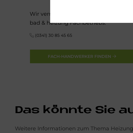
Wir vermitteln Ihnen gerne die Kont
bad & heizung Fachbetriebs.
(0341) 30 85 45 65
FACH-HANDWERKER FINDEN
Das könn­te Sie auc
Weitere Informationen zum Thema Heizungs