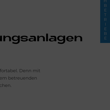
FACHBETRIEBE
ngs­an­la­gen
fortabel. Denn mit
 dem betreuenden
chen.