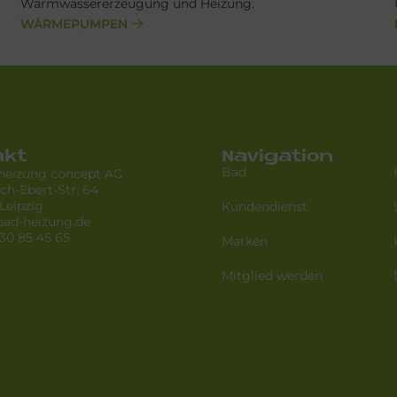
Warmwassererzeugung und Heizung.
WÄRMEPUMPEN
akt
Navigation
Bad
 heizung concept AG
ich-Ebert-Str. 64
Leipzig
Kundendienst
bad-heizung.de
 30 85 45 65
Marken
Mitglied werden