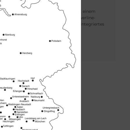
ausgetauscht werden.
Regelung wird per LAN-Kabel mit einem
Router verbunden (oder über Powerline-
Adapter) bzw. zukünftig über ein integriertes
WiFi-Modul