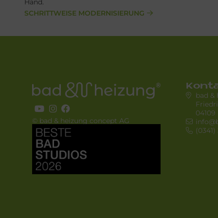
Hand.
SCHRITTWEISE MODERNISIERUNG
Kont
bad &
Friedr
04109 
© bad & heizung concept AG
info@
Bild
(0341)