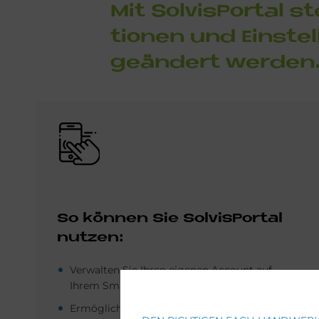
Mit Sol­visPor­tal s
tio­nen und Ein­st
ge­än­dert wer­den
Bild
So kön­nen Sie Sol­visPor­tal
nut­zen:
Verwalten Sie Ihren eigenen Account auf
Ihrem Smartphone oder Tablet.
Ermöglichen Sie Lese- und Schreibzugriffe für