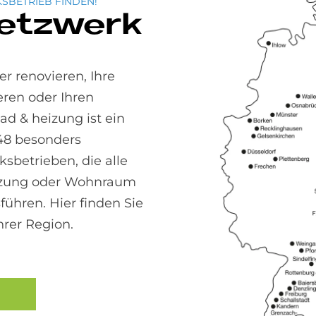
SBETRIEB FINDEN!
die von der SolvisControl-2-Regelung
Netzwerk
bekannte Systeminformation
Anlagenparameter (in unterschiedlichen
Ebenen)
r renovieren, Ihre
Zeitfenster und Meldungen
ren oder Ihren
 & heizung ist ein
48 besonders
sbetrieben, die alle
izung oder Wohnraum
führen. Hier finden Sie
hrer Region.
 Heizung