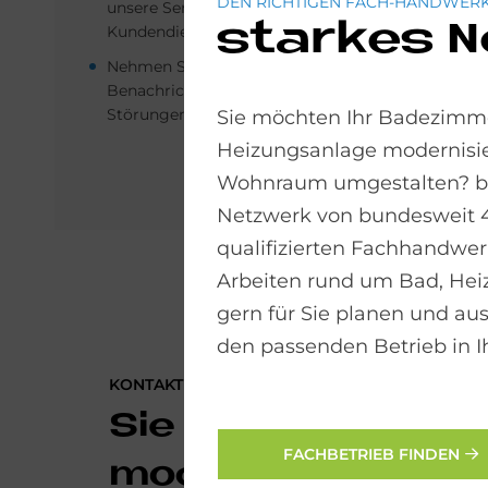
DEN RICHTIGEN FACH-HANDWERK
unsere Service-Techniker oder den Solvis-
starkes 
Kundendienst.
Nehmen Sie Einstellungen zur
Benachrichtigung per E-Mail z. B. bei
Störungen vor.
Sie möchten Ihr Badezimme
Heizungsanlage modernisie
Wohnraum umgestalten? bad
Netzwerk von bundesweit 
qualifizierten Fachhandwerk
Arbeiten rund um Bad, He
gern für Sie planen und aus
den passenden Betrieb in I
KONTAKTIEREN SIE UNS!
Sie möchten Ihre
FACHBETRIEB FINDEN
modernisieren?