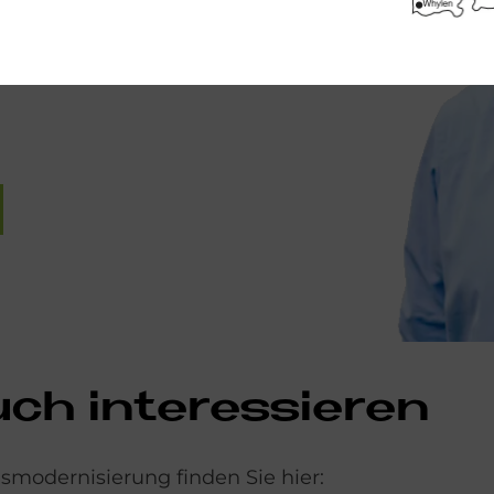
aktdaten unseres nächstgelegenen
h in­ter­es­sie­ren
modernisierung finden Sie hier: