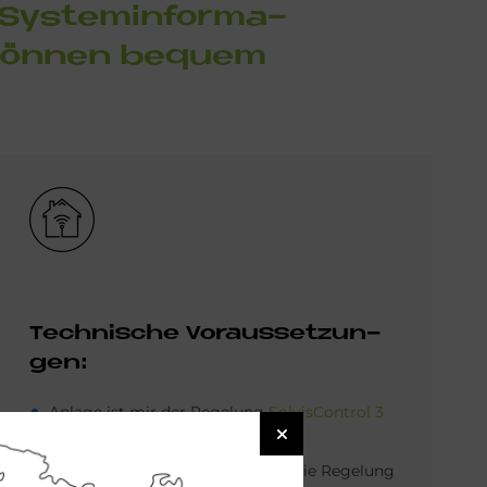
 Sy­stem­in­for­ma­
 kön­nen be­quem
Bild
Tech­ni­sche Vor­aus­set­zun­
gen:
Anlage ist mir der Regelung
SolvisControl 3
ausgestattet.
Bei vielen älteren Anlagen kann die Regelung