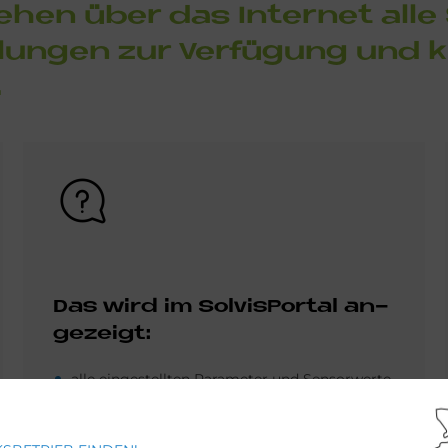
te­hen über das In­ter­net alle
el­lun­gen zur Ver­fü­gung und
.
Bild
Das wird im Sol­visPor­tal an­
ge­zei­gt:
alle eingestellten Parameter und Sensorwerte
das initialisierte Anlagenschema mit Werten
in Echtzeit