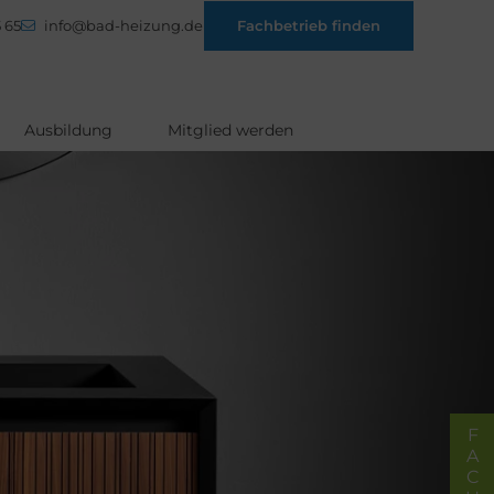
 65
info@bad-heizung.de
Fachbetrieb finden
Ausbildung
Mitglied werden