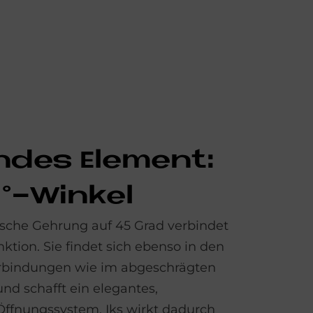
n­des Ele­ment:
°-Win­kel
tische Gehrung auf 45 Grad verbindet
ktion. Sie findet sich ebenso in den
erbindungen wie im abgeschrägten
nd schafft ein elegantes,
 Öffnungssystem. Iks wirkt dadurch