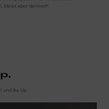
l, bleibt aber dennoch
ip.
l und Iks Up.