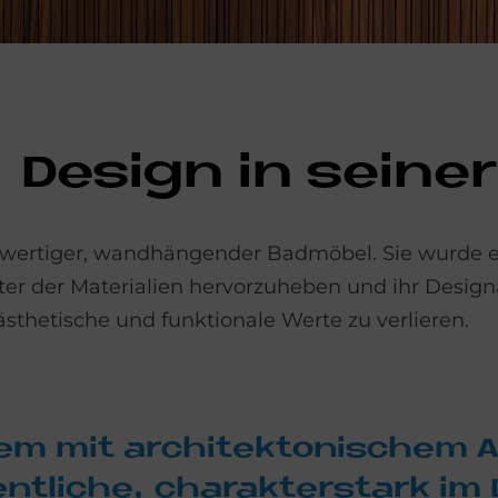
 De­sign in sei­ne
ochwertiger, wandhängender Badmöbel. Sie wurde e
er der Materialien hervorzuheben und ihr Design
ästhetische und funktionale Werte zu verlieren.
tem mit ar­chi­tek­to­ni­schem
t­li­che, cha­rak­ter­stark im D