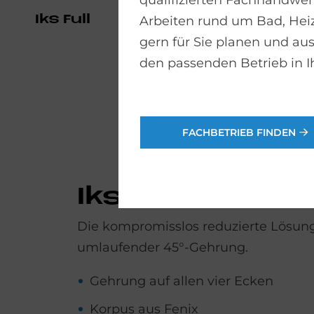
qualifizierten Fachhandwerk
Iks Full
Arbeiten rund um Bad, He
gern für Sie planen und aus
den passenden Betrieb in I
FACHBETRIEB FINDEN
Iks Full
Die kompromisslos reduzierte Lösun
umlaufender 45°-Gehrung.
Gehrung auf allen vier Ecken
Korpus aus Fenix