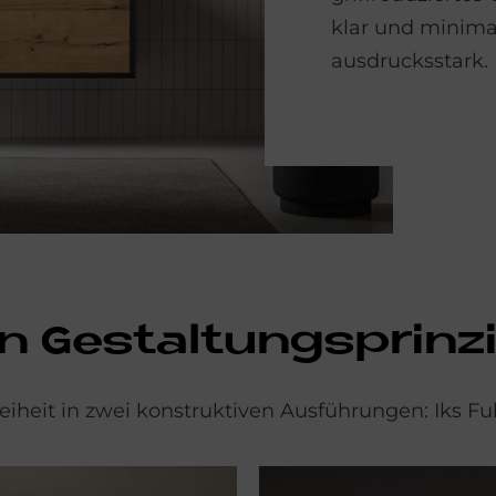
klar und minima
ausdrucksstark.
in Ge­stal­tungs­prin­z
heit in zwei konstruktiven Ausführungen: Iks Ful