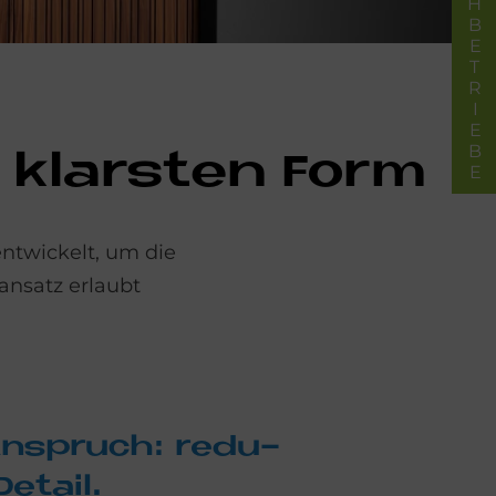
FACHBETRIEBE
r klar­sten Form
ntwickelt, um die
ansatz erlaubt
 An­spruch: re­du­
e­tail.