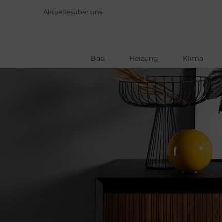
Aktuelles
über uns
Bad
Heizung
Klima
Direkt
zum
Inhalt