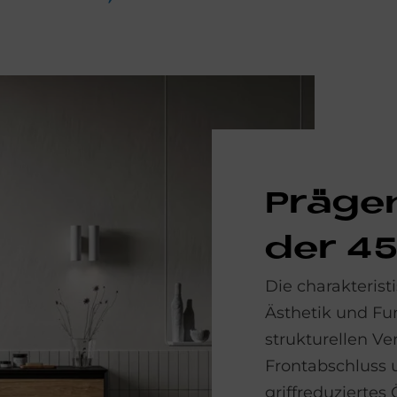
Prä­ge
der 45
Die charakteris
Ästhetik und Fun
strukturellen V
Frontabschluss u
griffreduziertes