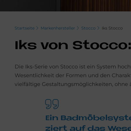
Startseite
Markenhersteller
Stocco
Iks Stocco
Iks von Stoc­co:
Die Iks-Serie von Stocco ist ein System h
Wesentlichkeit der Formen und den Charakt
vielfältige Gestaltungsmöglichkeiten, ohne 
Ein Bad­mö­bel­sy­s
ziert auf das We­sen