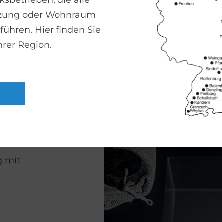
sbetrieben, die alle
Iks Up
izung oder Wohnraum
führen. Hier finden Sie
hrer Region.
g mit