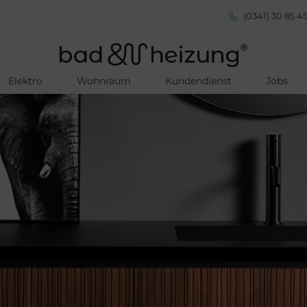
(0341) 30 85 45
Elektro
Wohnraum
Kundendienst
Jobs