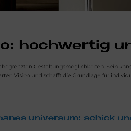
: hoch­wer­tig und 
begrenzten Gestaltungsmöglichkeiten. Sein kons
erten Vision und schafft die Grundlage für individ
­ba­nes Uni­ver­sum: schick und