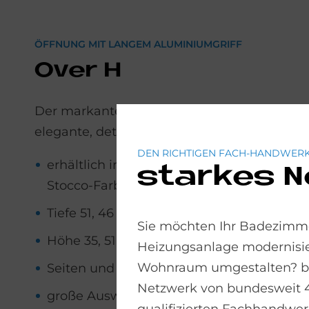
ÖFFNUNG MIT LANGEM ALUMINIUMGRIFF
Over H
Der markante Aluminiumgriff verleiht dem 
elegante, detailbewusste Signatur.
DEN RICHTIGEN FACH-HANDWERK
erhältlich in silber, kupfer, gold, oder alle
starkes 
Stocco-Farbpalette
Tiefe 51, 46 cm
Sie möchten Ihr Badezimme
Höhe 35, 51, 55 cm
Heizungsanlage modernisie
Wohnraum umgestalten? bad
Seiten und Fronten aus Holz, lackiert, Feni
Netzwerk von bundesweit 
große Auswahl an Waschtischplatten mit