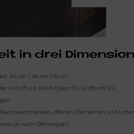
eit in drei Di­men­sio
eit: 40 cm / 46 cm / 51 cm
H-Griff (H), Push-Open (P), Griffprofil (G)
ngen
Aufsatzwaschbecken, offenen Elementen und Unte
ieren je nach Öffnungsart