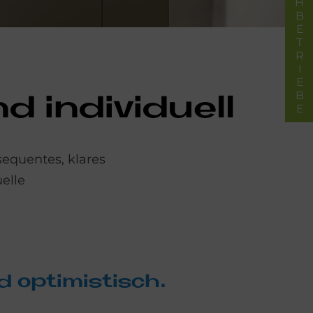
FACHBETRIEBE
in­di­vi­du­ell
equentes, klares
uelle
 op­ti­mi­stisch.