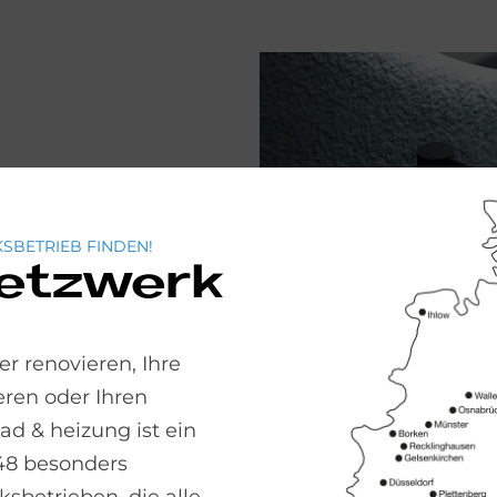
Möbel eine
SBETRIEB FINDEN!
n Farben der
Netzwerk
r renovieren, Ihre
ren oder Ihren
 & heizung ist ein
x, HST 2.0
48 besonders