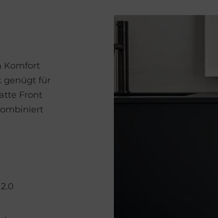
n Komfort
k genügt für
atte Front
kombiniert
 2.0