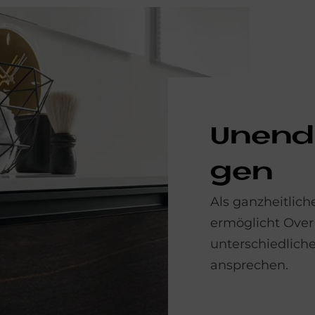
Un­end­
gen
Als ganzheitlich
ermöglicht Over 
unterschiedlic
ansprechen.