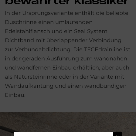
be­währ­ter Klas­si­ker
In der Ursprungsvariante enthält die beliebte
Duschrinne einen umlaufenden
Edelstahlflansch und ein Seal System
Dichtband mit überlappender Verbindung
zur Verbundabdichtung. Die TECEdrainline ist
in der geraden Ausführung zum wandnahen
und wandfernen Einbau erhältlich, aber auch
als Natursteinrinne oder in der Variante mit
Wandaufkantung und einen wandbündigen
Einbau.