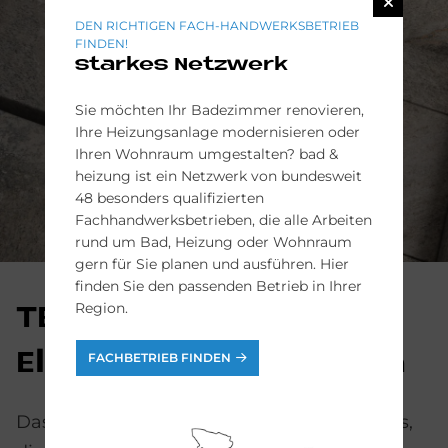
DEN RICHTIGEN FACH-HANDWERKSBETRIEB
FINDEN!
starkes Netzwerk
Sie möchten Ihr Badezimmer renovieren,
Ihre Heizungsanlage modernisieren oder
Ihren Wohnraum umgestalten? bad &
heizung ist ein Netzwerk von bundesweit
48 besonders qualifizierten
Fachhandwerksbetrieben, die alle Arbeiten
rund um Bad, Heizung oder Wohnraum
gern für Sie planen und ausführen. Hier
finden Sie den passenden Betrieb in Ihrer
Region.
TE­CEdrain­pro­file:
Ele­gan­te Re­duk­ti­on
FACHBETRIEB FINDEN
Das Edelstahlprofil strahlt pure Eleganz aus,