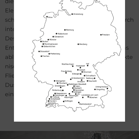
die Entwässerung auf die wesentlichen
Elemente reduziert. Ermöglicht wird diese
schlichte Zurückhaltung im Duschplatz durch
intelligente Details und ein ausgefeiltes
Design: Ein inneres Gefälle stellt optimale
Entwässerungsbedingungen sicher und das
ablängbare Material ermöglicht eine perfekte
nischenbündige Integration ohne seitliche
Fliesenstücke über die gesamte Breite des
Duschplatzes. TECEdrainprofile ist ebenso
einfach wie genial.