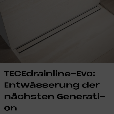
TE­CEdrain­li­ne-Evo:
Ent­wäs­se­rung der
näch­sten Ge­nera­ti­
on