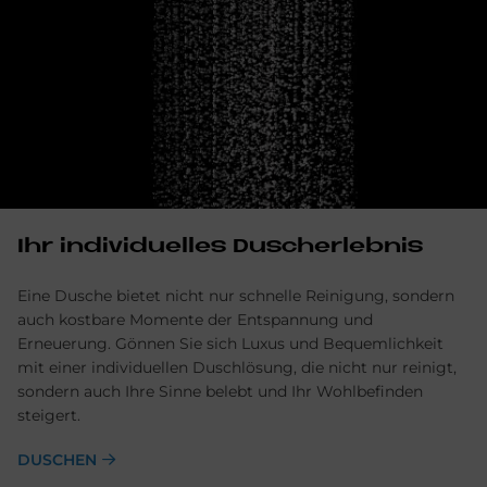
Ihr in­di­vi­du­el­les Du­sch­er­leb­nis
Eine Dusche bietet nicht nur schnelle Reinigung, sondern
auch kostbare Momente der Entspannung und
Erneuerung. Gönnen Sie sich Luxus und Bequemlichkeit
mit einer individuellen Duschlösung, die nicht nur reinigt,
sondern auch Ihre Sinne belebt und Ihr Wohlbefinden
steigert.
DUSCHEN