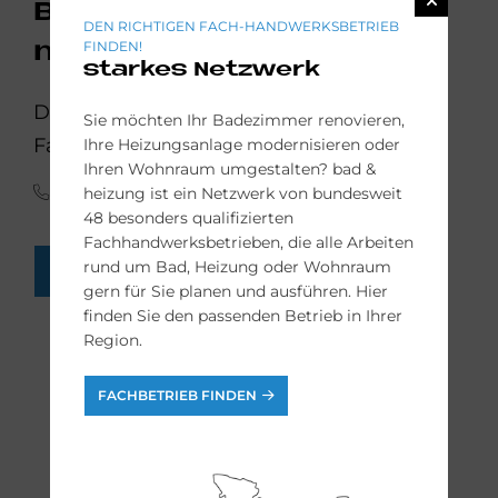
Badezimmer
DEN RICHTIGEN FACH-HANDWERKSBETRIEB
FINDEN!
modernisieren?
starkes Netzwerk
Die Bad-Experten der bad & heizung
Sie möchten Ihr Badezimmer renovieren,
Fachbetriebe helfen Ihnen gern weiter:
Ihre Heizungsanlage modernisieren oder
Ihren Wohnraum umgestalten? bad &
(0341) 30 85 45 65
heizung ist ein Netzwerk von bundesweit
48 besonders qualifizierten
Fachhandwerksbetrieben, die alle Arbeiten
rund um Bad, Heizung oder Wohnraum
FACH-HANDWERKER FINDEN
gern für Sie planen und ausführen. Hier
finden Sie den passenden Betrieb in Ihrer
Region.
FACHBETRIEB FINDEN