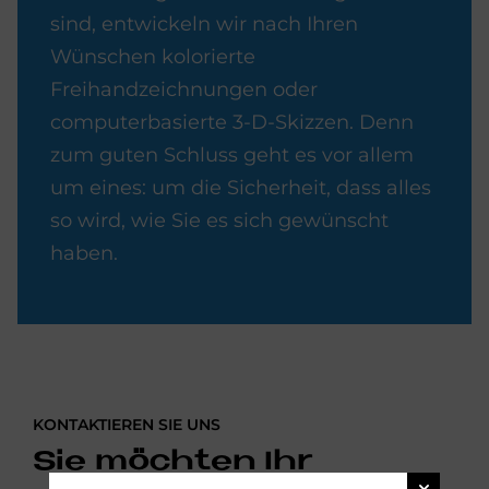
sind, entwickeln wir nach Ihren
Wünschen kolorierte
Freihandzeichnungen oder
computerbasierte 3-D-Skizzen. Denn
zum guten Schluss geht es vor allem
um eines: um die Sicherheit, dass alles
so wird, wie Sie es sich gewünscht
haben.
KONTAKTIEREN SIE UNS
Sie möchten Ihr