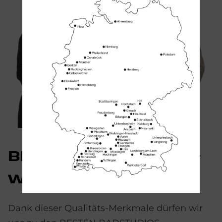
BE­STE BAD­STU­DI­OS –
wir ge­hö­ren dazu
Dank dieser Qualitäts-Merkmale dürfen wir