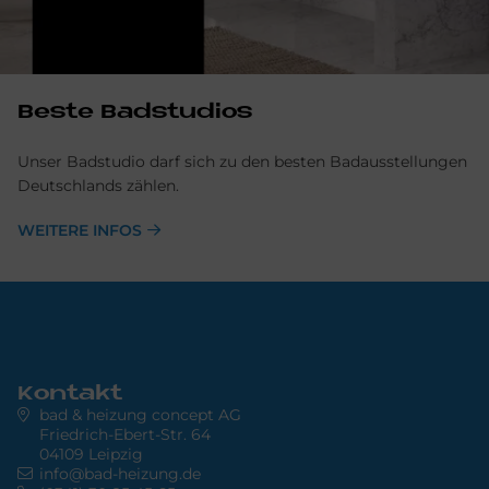
Be­ste Badstudios
Unser Badstudio darf sich zu den besten Badausstellungen
Deutschlands zählen.
WEITERE INFOS
Kontakt
bad & heizung concept AG
Friedrich-Ebert-Str. 64
04109 Leipzig
info@bad-heizung.de