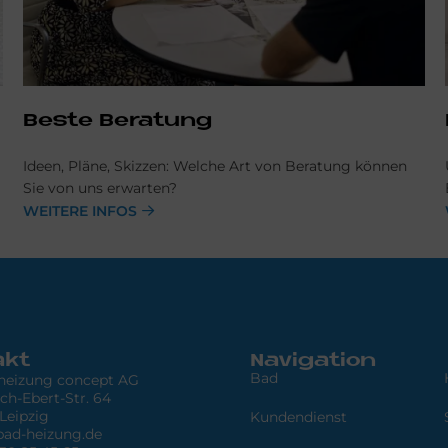
Be­ste Beratung
Ideen, Pläne, Skizzen: Welche Art von Beratung können
Sie von uns erwarten?
WEITERE INFOS
akt
Navigation
Bad
 heizung concept AG
ich-Ebert-Str. 64
Leipzig
Kundendienst
bad-heizung.de