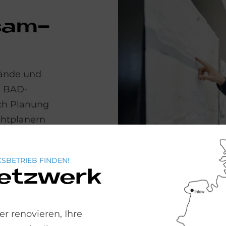
­sam­
Hände und
N BAD­
ach Planung
cht­planern
zusammen.
Bad aus
SBETRIEB FINDEN!
Netzwerk
r renovieren, Ihre