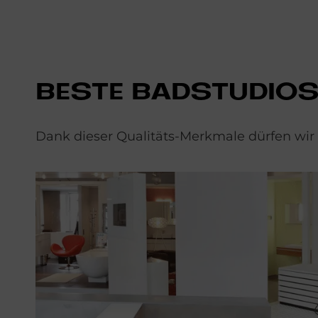
BE­STE BAD­STU­DI­O
Dank dieser Qualitäts-Merkmale dürfen wi