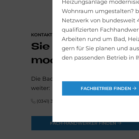
Heizungsanlage modernisie
Wohnraum umgestalten? bad
Netzwerk von bundesweit 
qualifizierten Fachhandwerk
KONTAKTIEREN SIE UNS
Arbeiten rund um Bad, He
Sie möchten Ihr
gern für Sie planen und aus
den passenden Betrieb in I
modernisieren?
Die Bad-Experten der bad & heizung F
weiter:
FACHBETRIEB FINDEN
(0341) 30 85 45 65
FACH-HANDWERKER FINDEN