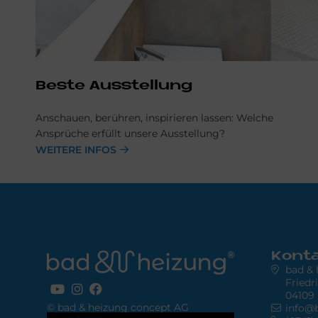
Beste Ausstellung
Anschauen, berühren, inspirieren lassen: Welche
Ansprüche erfüllt unsere Ausstellung?
WEITERE INFOS
Kont
bad &
Friedr
04109 
© bad & heizung concept AG
info@
Bild