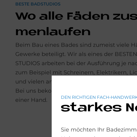
BESTE BADSTUDIOS
Wo alle Fä­den zu
men­lau­fen
Beim Bau eines Bades sind zumeist viele 
Ge­werke beteiligt. Wir als eines der BESTE
STUDIOS arbeiten bei der Aus­führung je n
zum Beispiel mit Schreinern, Elektrikern, Li
und vielen anderen Hand­werks­betrieben 
Bei uns bekommen Sie also garantiert ein 
DEN RICHTIGEN FACH-HANDWERK
einer Hand.
starkes 
Sie möchten Ihr Badezimme