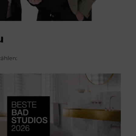
u
ählen: