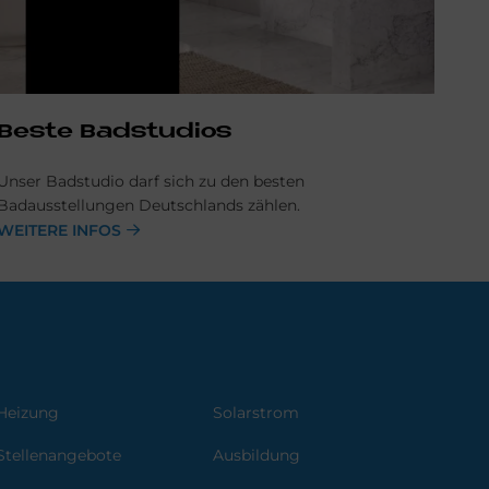
Be­ste Badstudios
Unser Badstudio darf sich zu den besten
Badausstellungen Deutschlands zählen.
WEITERE INFOS
Heizung
Solarstrom
Stellenangebote
Ausbildung