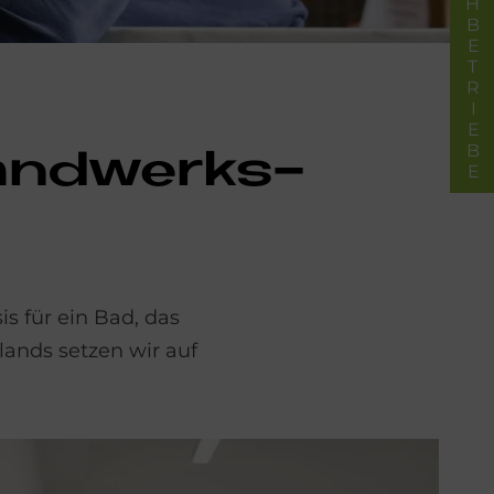
FACHBETRIEBE
Hand­wer­ks-
s für ein Bad, das
ands setzen wir auf