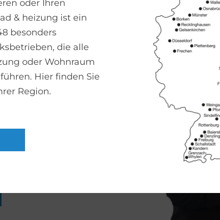
ren oder Ihren
 & heizung ist ein
48 besonders
sbetrieben, die alle
izung oder Wohnraum
 Badezimmer
führen. Hier finden Sie
hrer Region.
achbetriebe helfen Ihnen gern