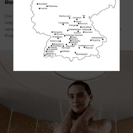
Re­Craf­ted
Die ReCrafted-Armaturen von Dornbracht werden
restauriert und mit neuen, hochwertigen Oberflächen
versehen. Das fördert Nachhaltigkeit und verleiht jedem
Produkt eine besondere Geschichte.