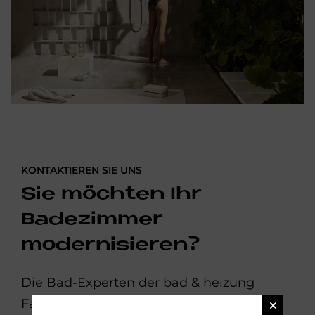
KONTAKTIEREN SIE UNS
Sie möchten Ihr
Badezimmer
modernisieren?
Die Bad-Experten der bad & heizung
Fachbetriebe helfen Ihnen gern weiter: