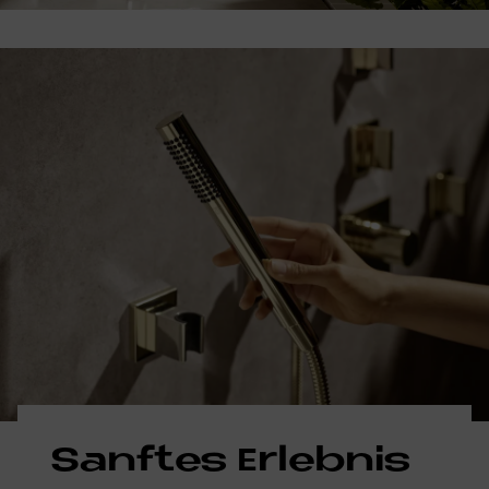
Sanf­tes Er­leb­nis