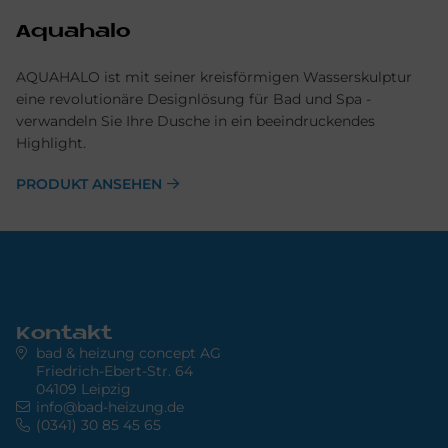
Aquahalo
AQUAHALO ist mit seiner kreisförmigen Wasserskulptur
eine revolutionäre Designlösung für Bad und Spa -
verwandeln Sie Ihre Dusche in ein beeindruckendes
Highlight.
PRODUKT ANSEHEN
Kontakt
bad & heizung concept AG
Friedrich-Ebert-Str. 64
04109 Leipzig
info@bad-heizung.de
(0341) 30 85 45 65