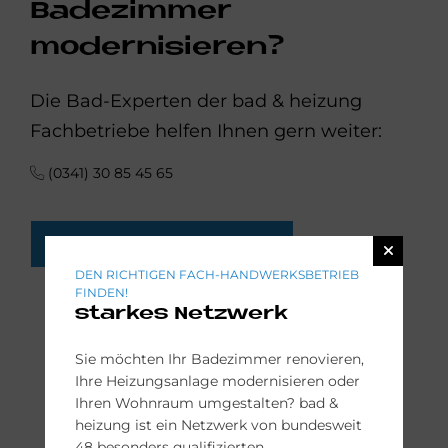
Badezimmer
modernisieren?
Die Bad-Experten der bad & heizung
Fachbetriebe helfen Ihnen gern weiter:
(0341) 30 85 45 65
FACH-HANDWERKER FINDEN
DEN RICHTIGEN FACH-HANDWERKSBETRIEB
FINDEN!
starkes Netzwerk
Sie möchten Ihr Badezimmer renovieren,
Ihre Heizungsanlage modernisieren oder
Ihren Wohnraum umgestalten? bad &
heizung ist ein Netzwerk von bundesweit
48 besonders qualifizierten