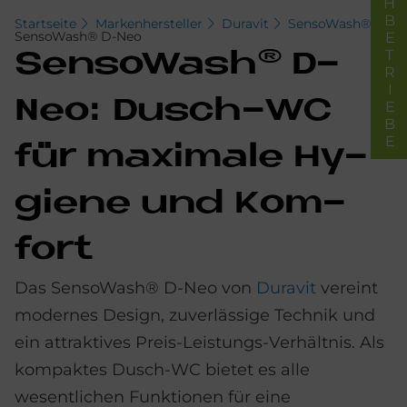
FACHBETRIEBE
Startseite
Markenhersteller
Duravit
SensoWash®
SensoWash® D-Neo
Sen­so­Wa­s­h® D-
Neo: Dusch-WC
für ma­xi­ma­le Hy­
gie­ne und Kom­
fort
Das SensoWash® D-Neo von
Duravit
vereint
modernes Design, zuverlässige Technik und
ein attraktives Preis-Leistungs-Verhältnis. Als
kompaktes Dusch-WC bietet es alle
wesentlichen Funktionen für eine