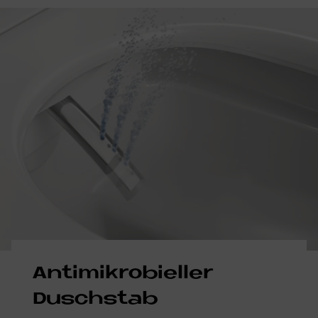
An­ti­mi­kro­bi­el­ler
Dusch­stab