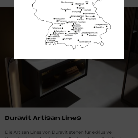
Du­ra­vit Ar­ti­san Li­nes
Die Artisan Lines von Duravit stehen für exklusive